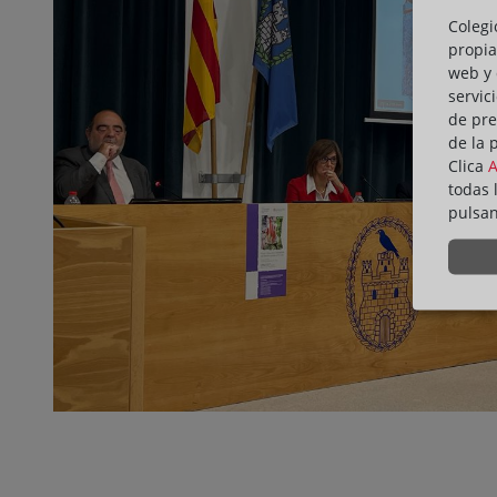
Colegi
propia
web y 
servic
de pre
de la 
Clica
todas 
pulsa