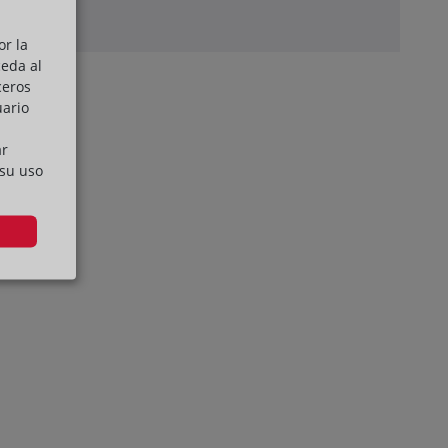
or la
ceda al
ceros
uario
ar
 su uso