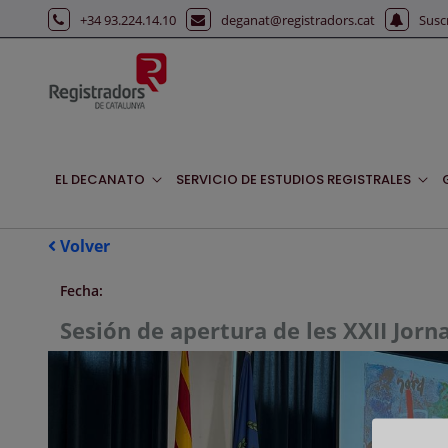
Saltar al contenido principal
+34 93.224.14.10
deganat@registradors.cat
Susc
EL DECANATO
SERVICIO DE ESTUDIOS REGISTRALES
Volver
Fecha:
Sesión de apertura de les XXII Jor