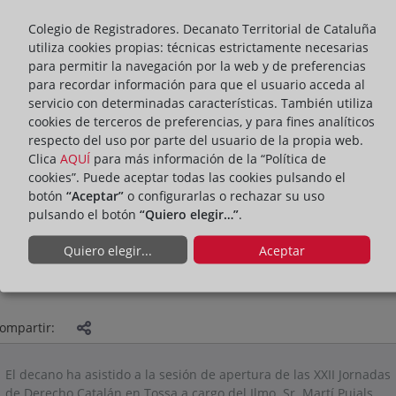
Colegio de Registradores. Decanato Territorial de Cataluña
utiliza cookies propias: técnicas estrictamente necesarias
para permitir la navegación por la web y de preferencias
para recordar información para que el usuario acceda al
servicio con determinadas características. También utiliza
cookies de terceros de preferencias, y para fines analíticos
respecto del uso por parte del usuario de la propia web.
Clica
AQUÍ
para más información de la “Política de
cookies”. Puede aceptar todas las cookies pulsando el
botón
“Aceptar”
o configurarlas o rechazar su uso
pulsando el botón
“Quiero elegir…”
.
Quiero elegir...
Aceptar
PRESENTACIÓN
ACTUALIDAD DEL DECANATO
ompartir:
El decano ha asistido a la sesión de apertura de las XXII Jornadas
de Derecho Catalán en Tossa a cargo del Ilmo. Sr. Martí Pujals