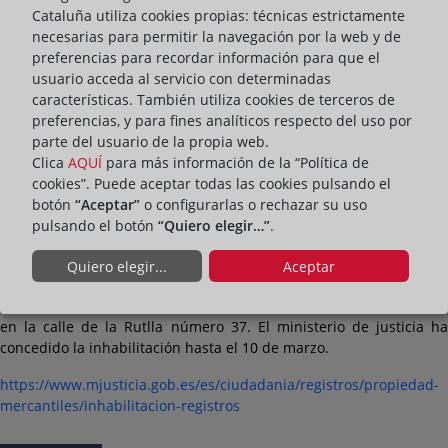
Cataluña utiliza cookies propias: técnicas estrictamente
necesarias para permitir la navegación por la web y de
preferencias para recordar información para que el
usuario acceda al servicio con determinadas
características. También utiliza cookies de terceros de
preferencias, y para fines analíticos respecto del uso por
parte del usuario de la propia web.
Clica
AQUÍ
para más información de la “Política de
cookies”. Puede aceptar todas las cookies pulsando el
botón
“Aceptar”
o configurarlas o rechazar su uso
pulsando el botón
“Quiero elegir…”
.
A consecuencia del incendio que sucedió el pasado jueves 2 de
marzo en un local limítrofe, los registros de la propiedad 1, 2 y 3
Quiero elegir...
Aceptar
de Girona se han trasladado temporalmente a un local ubicado al
número 20 de la calle Bonastruc de Porta y el registro mercantil,
en la calle de la Rutlla número 37. El ministerio de justicia ha
concedido la inhabilitación hasta el 10 de marzo.
https://www.mjusticia.gob.es/es/ciudadania/registros/propiedad-
mercantiles/inhabilitacion-registros