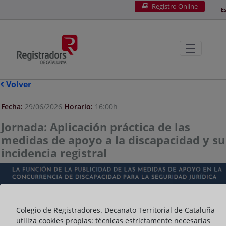
Registro Online
Saltar al contenido principal
E
Volver
Fecha:
29/06/2026
Horario:
16:00h
Jornada: Aplicación práctica de las
medidas de apoyo a la discapacidad y su
incidencia registral
Colegio de Registradores. Decanato Territorial de Cataluña
utiliza cookies propias: técnicas estrictamente necesarias