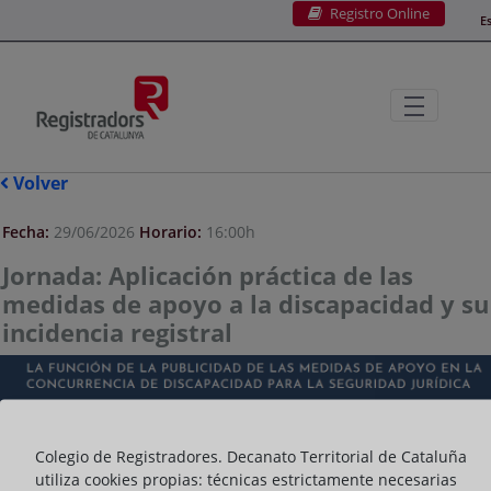
Registro Online
Saltar al contenido principal
E
Volver
Fecha:
29/06/2026
Horario:
16:00h
Jornada: Aplicación práctica de las
medidas de apoyo a la discapacidad y su
incidencia registral
Colegio de Registradores. Decanato Territorial de Cataluña
utiliza cookies propias: técnicas estrictamente necesarias