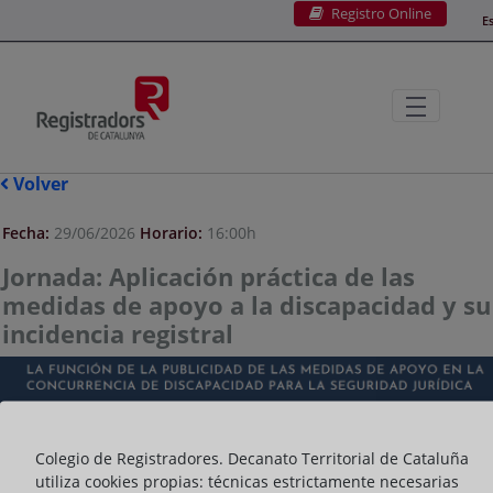
Registro Online
Saltar al contenido principal
E
Volver
Fecha:
29/06/2026
Horario:
16:00h
Jornada: Aplicación práctica de las
medidas de apoyo a la discapacidad y su
incidencia registral
Colegio de Registradores. Decanato Territorial de Cataluña
utiliza cookies propias: técnicas estrictamente necesarias