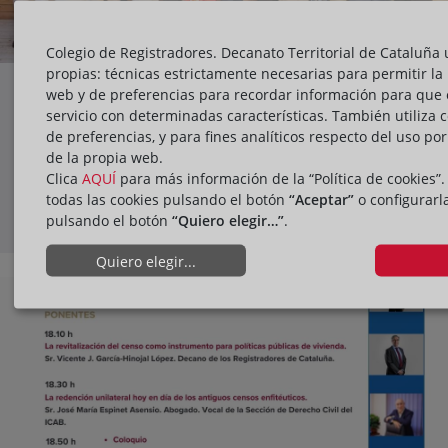
Colegio de Registradores. Decanato Territorial de Cataluña u
propias: técnicas estrictamente necesarias para permitir la
Avances en la organización del V
web y de preferencias para recordar información para que 
servicio con determinadas características. También utiliza 
Congreso de Derecho Inmobiliario
de preferencias, y para fines analíticos respecto del uso po
de la propia web.
Clica
AQUÍ
para más información de la “Política de cookies”
todas las cookies pulsando el botón
“Aceptar”
o configurarl
pulsando el botón
“Quiero elegir…”
.
ACTIVIDADES
Quiero elegir...