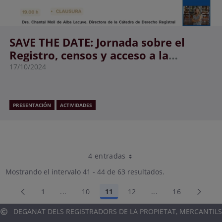
SAVE THE DATE: Jornada sobre el
Registro, censos y acceso a la
vivienda.
17/10/2024
PRESENTACIÓN
ACTIVIDADES
4 entradas
Por página
Mostrando el intervalo 41 - 44 de 63 resultados.
1
...
10
11
12
...
16
Página
Páginas intermedias Use TAB para desplazar
Página
Página
Página
Páginas intermedia
Página
DEGANAT DELS REGISTRADORS DE LA PROPIETAT, MERCANTILS