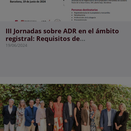
III Jornadas sobre ADR en el ámbito
registral: Requisitos de
procedibilidad en el proyecto de Ley
19/06/2024
orgánica de medidas en materia de
eficiencia del servicio público de
justicia.