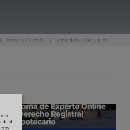
, Territorio y Vivienda
Contenidos audiovisuales
|
or la
ceda al
ceros