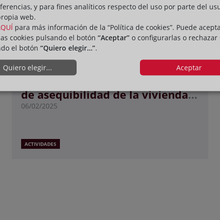
ferencias, y para fines analíticos respecto del uso por parte del us
propia web.
AQUÍ
para más información de la “Política de cookies”. Puede acept
las cookies pulsando el botón
“Aceptar”
o configurarlas o rechazar
ndo el botón
“Quiero elegir…”
.
Quiero elegir...
Aceptar
Presentación del libro “La crisis
de asequibilidad de la vivienda.
Análisis y propuestas"
06/02/2025
ACTIVIDADES