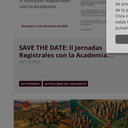
de pre
de la 
Clica
todas 
pulsa
SAVE THE DATE: II Jornadas
Registrales con la Academia.
“Capacidad de la persona:
03/12/2024
configuración y ejercicio”.
ACTIVIDADES
ACTUALIDAD DEL DECANATO