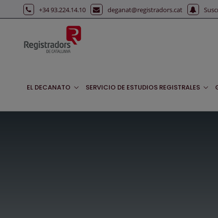
Saltar al contenido principal
+34 93.224.14.10
deganat@registradors.cat
Susc
EL DECANATO
SERVICIO DE ESTUDIOS REGISTRALES