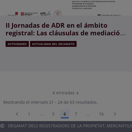
II Jornadas de ADR en el ámbito
registral: Las cláusulas de mediación
en los contratos
ACTIVIDADES
ACTUALIDAD DEL DECANATO
4 entradas
Por página
Mostrando el intervalo 21 - 24 de 63 resultados.
1
...
5
6
7
...
16
Página
Páginas intermedias Use TAB para desplaz
Página
Página
Página
Páginas intermedias
Página
DEGANAT DELS REGISTRADORS DE LA PROPIETAT, MERCANTILS