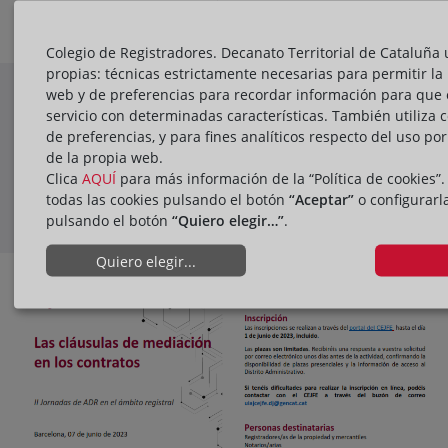
Colegio de Registradores. Decanato Territorial de Cataluña u
propias: técnicas estrictamente necesarias para permitir la
SAVE THE DATE – 07/06/2023 – II
web y de preferencias para recordar información para que 
servicio con determinadas características. También utiliza 
JORNADAS DE ADR EN EL ÁMBITO
de preferencias, y para fines analíticos respecto del uso po
REGISTRAL: Las cláusulas de
07/06/2023
de la propia web.
Mediación en los contratos
Clica
AQUÍ
para más información de la “Política de cookies”
todas las cookies pulsando el botón
“Aceptar”
o configurarl
pulsando el botón
“Quiero elegir…”
.
PRESENTACIÓN
Quiero elegir...