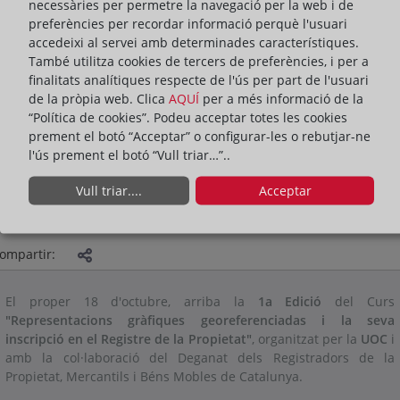
necessàries per permetre la navegació per la web i de
preferències per recordar informació perquè l'usuari
accedeixi al servei amb determinades característiques.
També utilitza cookies de tercers de preferències, i per a
finalitats analítiques respecte de l'ús per part de l'usuari
de la pròpia web. Clica
AQUÍ
per a més informació de la
“Política de cookies”. Podeu acceptar totes les cookies
prement el botó “Acceptar” o configurar-les o rebutjar-ne
l'ús prement el botó “Vull triar…”..
Vull triar....
Acceptar
PRESENTACIÓ
ACTIVITATS
ACTUALITAT DEL DEGANAT
ompartir:
El proper 18 d'octubre, arriba la
1a Edició
del Curs
"Representacions gràfiques georeferenciadas i la seva
inscripció en el Registre de la Propietat"
, organitzat per la
UOC
i
amb la col·laboració del Deganat dels Registradors de la
Propietat, Mercantils i Béns Mobles de Catalunya.