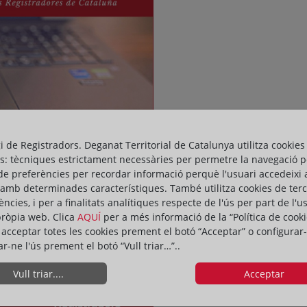
gi de Registradors. Deganat Territorial de Catalunya utilitza cookies
s: tècniques estrictament necessàries per permetre la navegació p
de preferències per recordar informació perquè l'usuari accedeixi 
 amb determinades característiques. També utilitza cookies de ter
ències, i per a finalitats analítiques respecte de l'ús per part de l'u
pròpia web. Clica
AQUÍ
per a més informació de la “Política de cooki
acceptar totes les cookies prement el botó “Acceptar” o configurar-
ar-ne l'ús prement el botó “Vull triar…”..
Vull triar....
Acceptar