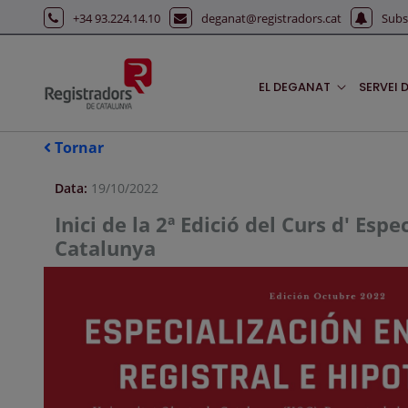
Salta al contingut principal
+34 93.224.14.10
deganat@registradors.cat
Subs
EL DEGANAT
SERVEI 
Tornar
Data:
19/10/2022
Inici de la 2ª Edició del Curs d' Es
Catalunya