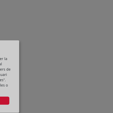
er la
al
cers de
suari
es”.
les o