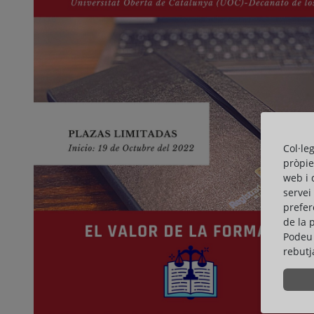
Col·le
pròpie
web i 
servei
prefer
de la 
Podeu 
rebutj