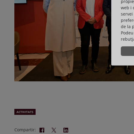
pròpie
web i 
servei
prefer
de la 
Podeu 
rebutj
ACTIVITATS
Compartir: