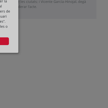
er la
tenible de les ciutats; i Vicente García-Hinojal, degà
al
 que va moderar l’acte.
cers de
suari
es”.
les o