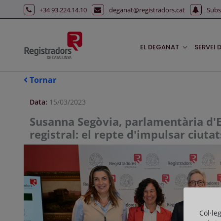
Salta al contingut principal
+34 93.224.14.10
deganat@registradors.cat
Subs
EL DEGANAT
SERVEI 
Tornar
Data:
15/03/2023
Susanna Segòvia, parlamentària d'E
registral: el repte d'impulsar ciuta
Col·le