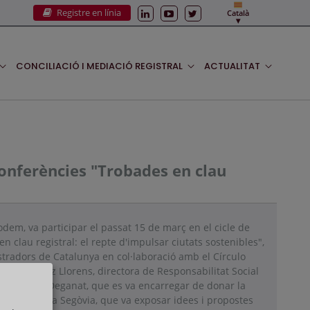
Registre en línia
Català
CONCILIACIÓ I MEDIACIÓ REGISTRAL
ACTUALITAT
onferències "Trobades en clau
em, va participar el passat 15 de març en el cicle de
n clau registral: el repte d'impulsar ciutats sostenibles",
stradors de Catalunya en col·laboració amb el Círculo
Marta Gómez Llorens, directora de Responsabilitat Social
cionals del Deganat, que es va encarregar de donar la
acte; Susanna Segòvia, que va exposar idees i propostes