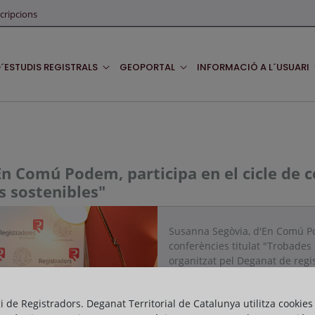
cripcions
D´ESTUDIS REGISTRALS
GEOPORTAL
INFORMACIÓ A L´USUARI
n Comú Podem, participa en el cicle de c
ts sostenibles"
Susanna Segòvia, d'En Comú Pod
conferències titulat "Trobades e
organitzat pel Deganat de regi
Ecuestre. D'esquerra a dreta, 
Corporativa i Relacions Institu
gi de Registradors. Deganat Territorial de Catalunya utilitza cookies
benvinguda als assistents a l'