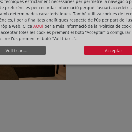
s: tècniques estrictament necessàries per permetre la navegació p
entorn del desenvolupament sos
de preferències per recordar informació perquè l'usuari accedeixi 
dels registradors de Catalunya,
 amb determinades característiques. També utilitza cookies de ter
ències, i per a finalitats analítiques respecte de l'ús per part de l'u
pròpia web. Clica
AQUÍ
per a més informació de la “Política de cooki
acceptar totes les cookies prement el botó “Acceptar” o configurar-
ar-ne l'ús prement el botó “Vull triar…”..
Vull triar....
Acceptar