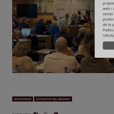
pròpie
web i 
servei
prefer
de la 
Podeu 
rebutj
INTERVENCIÓ
ACTUALITAT DEL DEGANAT