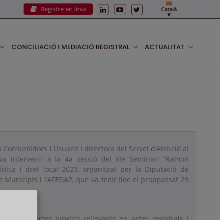
Registre en línia
Català
CONCILIACIÓ I MEDIACIÓ REGISTRAL
ACTUALITAT
ls Consumidors i Usuaris i directora del Servei d’Atenció al
l, va intervenir a la 4a sessió del XIè Seminari “Ramon
rídica i dret local 2023, organitzat per la Diputació de
e Municipis i l’AFEDAP, que va tenir lloc el proppassat 29
obre “Aspectes jurídics rellevants en actes registrals i