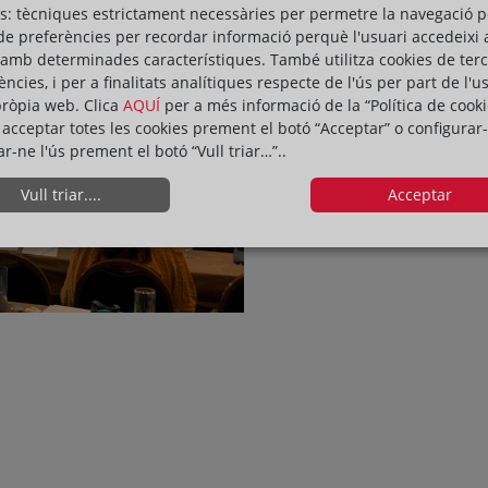
s: tècniques estrictament necessàries per permetre la navegació p
qualificacions registrals deriv
de preferències per recordar informació perquè l'usuari accedeixi 
 amb determinades característiques. També utilitza cookies de ter
L’objectiu d’aquest seminari é
ències, i per a finalitats analítiques respecte de l'ús per part de l'u
especial èmfasi en les darrere
pròpia web. Clica
AQUÍ
per a més informació de la “Política de cooki
entitats locals, per tal de fa
acceptar totes les cookies prement el botó “Acceptar” o configurar-
demarcació de Girona.
ar-ne l'ús prement el botó “Vull triar…”..
Vull triar....
Acceptar