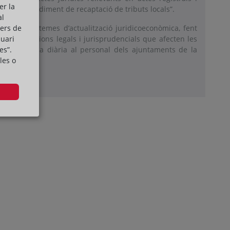
er la
ats del procediment de recaptació de tributs locals”.
al
cers de
s analitzar temes d’actualització juridicoeconòmica, fent
suari
s modificacions legals i jurisprudencials que afecten les
es”.
cilitar la tasca diària al personal dels ajuntaments de la
les o