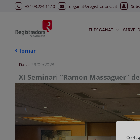
Salta al contingut principal
+34 93.224.14.10
deganat@registradors.cat
Subs
EL DEGANAT
SERVEI 
Tornar
Data:
29/09/2023
XI Seminari “Ramon Massaguer” de ac
Col·le