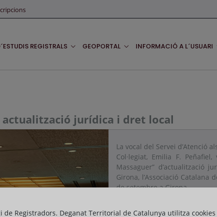
cripcions
D´ESTUDIS REGISTRALS
GEOPORTAL
INFORMACIÓ A L´USUARI
tualització jurídica i dret local
La vocal del Servei d’Atenció a
Col·legiat, Emilia F. Peñafie
Massaguer” d’actualització ju
Girona, l’Associació Catalana d
de setembre a Girona.
gi de Registradors. Deganat Territorial de Catalunya utilitza cookies
La seva ponència va tractar s