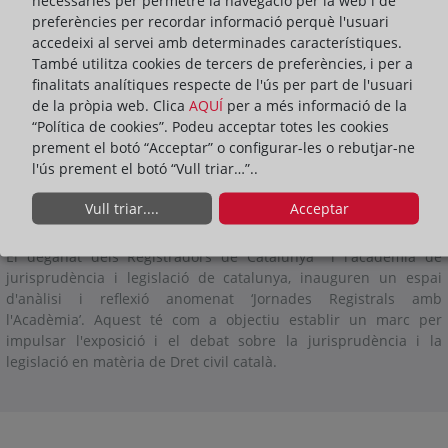
preferències per recordar informació perquè l'usuari
accedeixi al servei amb determinades característiques.
També utilitza cookies de tercers de preferències, i per a
finalitats analítiques respecte de l'ús per part de l'usuari
de la pròpia web. Clica
AQUÍ
per a més informació de la
“Política de cookies”. Podeu acceptar totes les cookies
ACTUALITAT DEL DEGANAT
prement el botó “Acceptar” o configurar-les o rebutjar-ne
l'ús prement el botó “Vull triar…”..
ompartir:
Vull triar....
Acceptar
El deganat dels Registradors de Catalunya i l'acadèmia de
jurisprudència i legislació de catalunya, inauguren un espai
d'anàlisi i reflexió anomenat ‘Jornades Registrals amb
l'Acadèmia’. Aquest té com a objectiu establir un marc per
impulsar l'exposició i el debat sobre la jurisprudència i la
legislació en matèria de Dret civil català.