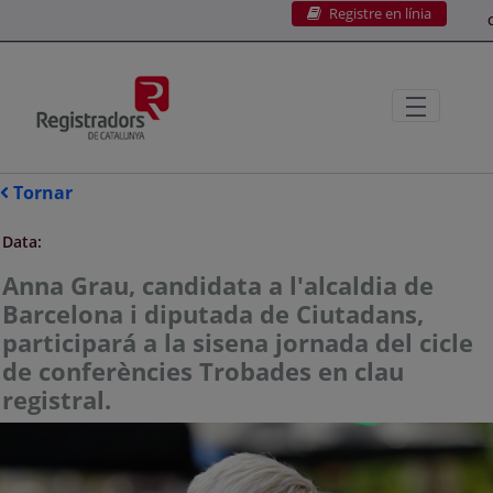
Registre en línia
Salta al contingut principal
C
Tornar
Data:
Anna Grau, candidata a l'alcaldia de
Barcelona i diputada de Ciutadans,
participará a la sisena jornada del cicle
de conferències Trobades en clau
registral.