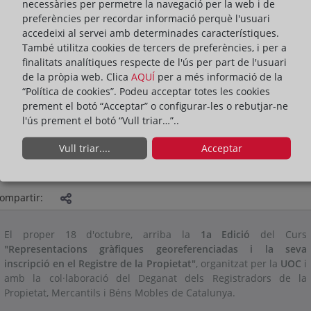
necessàries per permetre la navegació per la web i de
preferències per recordar informació perquè l'usuari
accedeixi al servei amb determinades característiques.
També utilitza cookies de tercers de preferències, i per a
finalitats analítiques respecte de l'ús per part de l'usuari
de la pròpia web. Clica
AQUÍ
per a més informació de la
“Política de cookies”. Podeu acceptar totes les cookies
prement el botó “Acceptar” o configurar-les o rebutjar-ne
l'ús prement el botó “Vull triar…”..
Vull triar....
Acceptar
PRESENTACIÓ
ACTIVITATS
ACTUALITAT DEL DEGANAT
ompartir:
El proper 18 d'octubre, arriba la
1a Edició
del Curs
"Representacions gràfiques georeferenciadas i la seva
inscripció en el Registre de la Propietat"
, organitzat per la
UOC
i
amb la col·laboració del Deganat dels Registradors de la
Propietat, Mercantils i Béns Mobles de Catalunya.