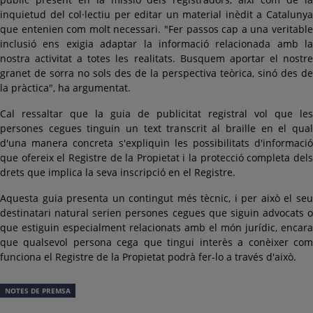
inquietud del col·lectiu per editar un material inèdit a Catalunya
que entenien com molt necessari. "Fer passos cap a una veritable
inclusió ens exigia adaptar la informació relacionada amb la
nostra activitat a totes les realitats. Busquem aportar el nostre
granet de sorra no sols des de la perspectiva teòrica, sinó des de
la pràctica", ha argumentat.
Cal ressaltar que la guia de publicitat registral vol que les
persones cegues tinguin un text transcrit al braille en el qual
d'una manera concreta s'expliquin les possibilitats d'informació
que ofereix el Registre de la Propietat i la protecció completa dels
drets que implica la seva inscripció en el Registre.
Aquesta guia presenta un contingut més tècnic, i per això el seu
destinatari natural serien persones cegues que siguin advocats o
que estiguin especialment relacionats amb el món jurídic, encara
que qualsevol persona cega que tingui interès a conèixer com
funciona el Registre de la Propietat podrà fer-lo a través d'això.
NOTES DE PREMSA