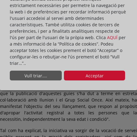
també ha donat a conèixer la publicació de dos fullets didàctics
estrictament necessàries per permetre la navegació per
en català adaptats a lectura fàcil perquè les persones amb
la web i de preferències per recordar informació perquè
discapacitat psíquica puguin accedir a la informació que ofereixen
l'usuari accedeixi al servei amb determinades
els registres.
característiques. També utilitza cookies de tercers de
L'anunci de l'edició de tots dos materials ha estat exposat en el
preferències, i per a finalitats analítiques respecte de
marc d'una jornada divulgativa celebrada en la seu del Deganat
l'ús per part de l'usuari de la pròpia web. Clica
AQUÍ
per
dels Registradors a Barcelona, que ha portat per títol
a més informació de la “Política de cookies”. Podeu
'Coordenades jurídiques de la discapacitat: construir des de la
acceptar totes les cookies prement el botó “Acceptar” o
dignitat i l'autonomia', i que ha congregat a experts i acadèmics
configurar-les o rebutjar-ne l'ús prement el botó “Vull
per a reflexionar sobre la realitat a la qual s'enfronten les
triar…”..
persones amb discapacitat a Catalunya.
Vull triar....
Acceptar
Durant l'acte, la directora de Relacions Institucionals del Deganat
dels Registradors de Catalunya, Marta Gómez Llorens, ha revelat
que la publicació d'aquestes guies s'ha dut a terme en estreta
col·laboració amb Ilunion i el Grup Social Once. Així mateix, ha
manifestat l'objectiu del seu llançament, que respon al propòsit
d'apropar l'activitat registral a totes les persones que la
necessitin, independentment la seva edat i condició".
Tal com ha explicat, la iniciativa va sorgir de la vocació de servei
públic present en la missió dels registradors, així com de la