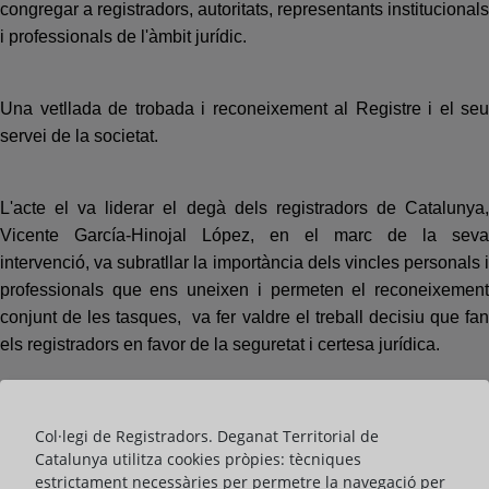
congregar a registradors, autoritats, representants institucionals
i professionals de l'àmbit jurídic.
Una vetllada de trobada i reconeixement al Registre i el seu
servei de la societat.
L'acte el va liderar el degà dels registradors de Catalunya,
Vicente García-Hinojal López, en el marc de la seva
intervenció, va subratllar la importància dels vincles personals i
professionals que ens uneixen i permeten el reconeixement
conjunt de les tasques, va fer valdre el treball decisiu que fan
els registradors en favor de la seguretat i certesa jurídica.
La celebració va comptar amb l'assistència de l'Honorable
Col·legi de Registradors. Deganat Territorial de
conseller de Justícia i Qualitat Democràtica de la Generalitat
Catalunya utilitza cookies pròpies: tècniques
de Catalunya, Ramon Espadaler, encarregat de clausurar la
estrictament necessàries per permetre la navegació per