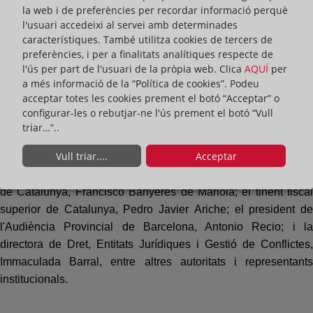
part institucional de l'acte. Durant la seva intervenció, el
la web i de preferències per recordar informació perquè
conseller va definir la labor dels registradors com una professió
l'usuari accedeixi al servei amb determinades
característiques. També utilitza cookies de tercers de
que "fa el bé sense fer soroll", destacant la contribució a la
preferències, i per a finalitats analítiques respecte de
seguretat jurídica i confiança en les institucions. Va agrair el
l'ús per part de l'usuari de la pròpia web. Clica
AQUÍ
per
treball dels registradors i va valorar la bona relació entre el
a més informació de la “Política de cookies”. Podeu
Departament de Justícia i Qualitat Democràtica i el Col·legi de
acceptar totes les cookies prement el botó “Acceptar” o
Registradors.
configurar-les o rebutjar-ne l'ús prement el botó “Vull
triar…”..
Vull triar....
Acceptar
També va assistir el director general d'Habitatge, Jordi Mas, en
representació del president de la Generalitat; el fiscal superior
de Catalunya, Francisco Banyeres de Mariola; el tinent fiscal
superior de Catalunya, Pedro Javier Ariche; el president de
l'Audiència Provincial de Barcelona, Antonio Recio; i la
directora de Dret, Entitats Jurídiques i Gestió de Conflictes,
Immaculada Barral, entre altres autoritats i representants
institucionals.