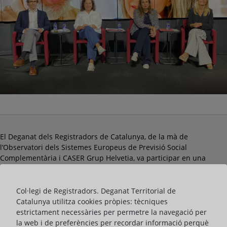
El Deganat dels Registradors de Catalunya, de la mà de
l’Observatori dels Sistemes Europeus de Previsió Social
Complementària i CASER Grup Helvetia, va participar en una
trobada a Barcelona que va reunir experts per analitzar com
transformar l’habitatge —el principal actiu de les famílies— en
una palanca d’estalvi i estabilitat econòmica durant la jubilació.
Col·legi de Registradors. Deganat Territorial de
Catalunya utilitza cookies pròpies: tècniques
En el marc d’un acte en format tertúlia, els ponents van subratllar
estrictament necessàries per permetre la navegació per
que una esperança de vida més elevada afecta la manera com es
la web i de preferències per recordar informació perquè