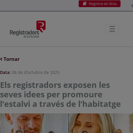
Registre en línia
Salta al contingut principal
C
Tornar
Data:
08 de d’octubre de 2025
Els registradors exposen les
seves idees per promoure
l’estalvi a través de l’habitatge