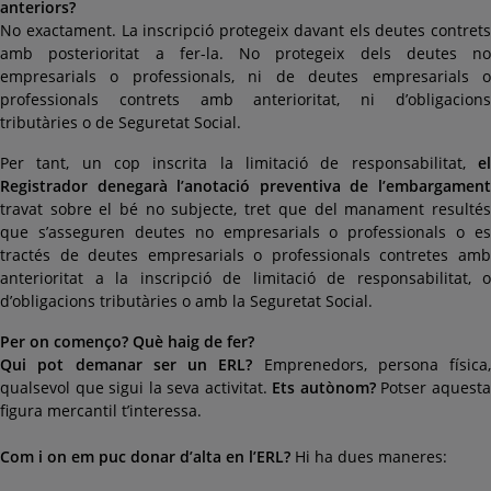
anteriors?
No exactament. La inscripció protegeix davant els deutes contrets
amb posterioritat a fer-la. No protegeix dels deutes no
empresarials o professionals, ni de deutes empresarials o
professionals contrets amb anterioritat, ni d’obligacions
tributàries o de Seguretat Social.
Per tant, un cop inscrita la limitació de responsabilitat,
el
Registrador denegarà l’anotació preventiva de l’embargament
travat sobre el bé no subjecte, tret que del manament resultés
que s’asseguren deutes no empresarials o professionals o es
tractés de deutes empresarials o professionals contretes amb
anterioritat a la inscripció de limitació de responsabilitat, o
d’obligacions tributàries o amb la Seguretat Social.
Per on començo? Què haig de fer?
Qui pot demanar ser un ERL?
Emprenedors, persona física,
qualsevol que sigui la seva activitat.
Ets autònom?
Potser aquest
figura mercantil t’interessa.
Com i on em puc donar d’alta en l’ERL?
Hi ha dues maneres: