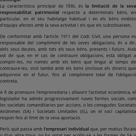
La característica principal de l'ERL és
la limitació de la sev
responsabilitat patrimonial
respecte a determinats béns, en
particular, en el seu habitatge habitual i en els béns mobles
d'equips afectes amb la seva activitat i els que els substitueixen.
De conformitat amb l’article 1911 del Codi Civil, una persona es
responsable del compliment de les seves obligacions, és a dir,
dels seus deutes, amb tots els seus béns, presents i futurs. Això
vol dir que, en el cas de contraure obligacions, està obligat a
complir-les, no només amb els béns que tingui al temps de
contraure-les, sinó també amb els béns (inclosos els diners) que
adquireixi en el futur, fins al compliment total de l’obligació
contreta.
A fi de promoure l’emprenedoria i afavorir l’activitat econòmica, el
legislador ha admès progressivament noves formes socials, com
les societats comanditaries per accions, o les conegudes Societats
Anònimes (SA) i Societats Limitades (SL), on el soci capitalista
respon fins al límit de la seva aportació.
Però, què passa amb
l’empresari individual
que, per motius fiscal
o d’un altre tipus, no ha optat per acollir-se a les formes de SA o