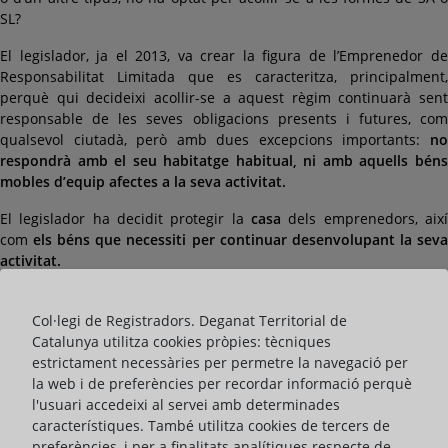
SL?
El legislador, ja el 2013, va crear la figura de l’Emprenedor de
Responsabilitat Limitada que es caracteritza, principalment,
perquè qui decideixi acollir-se a aquest règim continuarà sent
responsable de les seves obligacions presents i futures, com
qualsevol ciutadà, però amb dues excepcions importants:
no
respondrà amb el seu habitatge habitual, ni amb aquells béns
mobles d’equip afectes a la seva activitat.
El legislador ha decidit protegir la
casa
dels emprenedors, així
com
els béns que necessiti per continuar desenvolupant la sev
activitat.
Com funciona la figura? Què haig de fer?
Col·legi de Registradors. Deganat Territorial de
La protecció de l’ERL
neix a través de la seva inscripció en e
Catalunya utilitza cookies pròpies: tècniques
Registre Mercantil
i, si escau, en el Registre de la Propietat i de
estrictament necessàries per permetre la navegació per
Béns Mobles. Un cop inscrit, el Registrador mercantil expedirà la
la web i de preferències per recordar informació perquè
certificació i la remetrà telemàticament al Registrador de la
l'usuari accedeixi al servei amb determinades
Propietat i al Registrador de Béns Mobles de forma immediata,
característiques. També utilitza cookies de tercers de
per a la seva constància en aquests – en el
Registre de l
preferències, i per a finalitats analítiques respecte de