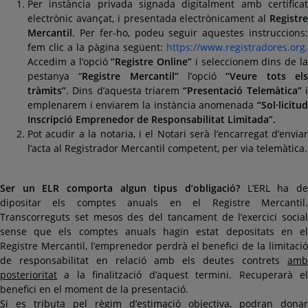
Per instància privada signada digitalment amb certificat
electrònic avançat, i presentada electrònicament al
Registre
Mercantil
. Per fer-ho, podeu seguir aquestes instruccions:
fem clic a la pàgina següent:
https://www.registradores.org.
Accedim a l’opció
“Registre Online”
i seleccionem dins de l
pestanya “
Registre Mercantil”
l’opció
“Veure tots el
tràmits”
. Dins d’aquesta triarem
“Presentació Telemàtica”
emplenarem i enviarem la instància anomenada
“Sol·licitud
Inscripció Emprenedor de Responsabilitat Limitada”.
Pot acudir a la notaria, i el Notari serà l’encarregat d’enviar
l’acta al Registrador Mercantil competent, per via telemàtica.
Ser un ELR comporta algun tipus d’obligació?
L’ERL ha d
dipositar els comptes anuals en el Registre Mercantil.
Transcorreguts set mesos des del tancament de l’exercici social
sense que els comptes anuals hagin estat depositats en el
Registre Mercantil, l’emprenedor perdrà el benefici de la limitació
de responsabilitat en relació amb els deutes contrets
amb
posterioritat
a la finalització d’aquest termini. Recuperarà el
benefici en el moment de la presentació.
Si es tributa pel règim d’estimació objectiva, podran donar