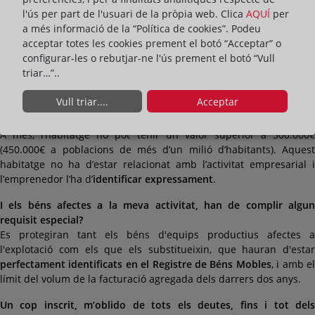
Propietat
, pel que fa a l’habitatge habitual; i en el
Registre d
l'ús per part de l'usuari de la pròpia web. Clica
AQUÍ
per
Béns Mobles
, pel que fa als béns mobles afectes a l’activita
a més informació de la “Política de cookies”. Podeu
empresarial-
acceptar totes les cookies prement el botó “Acceptar” o
configurar-les o rebutjar-ne l'ús prement el botó “Vull
El meu habitatge ha de complir algun tipus de requisit per estar
triar…”..
protegit dels meus deutes?
Vull triar....
Acceptar
L’habitatge ha de ser
l’habitual.
A més, l’habitatge no pot tenir un valor superior a 300.000€
(450.000€ a poblacions de més d’un milió d’habitants). Aquest
habitatge no ha d’estar relacionat amb l’activitat empresarial i
l’emprenedor l’ha d’
identificar expressament
.
I els béns afectes a la meva activitat, han de complir algun
requisit especial?
Es protegiran tant els béns d'equips productius afectes a
l'explotació com els que els substitueixin, que hauran d'estar
perfectament identificats en el Registre de Béns Mobles
, i amb e
límit del volum de la facturació agregada dels darrers dos anys.
Un cop inscrit, m’oblido de tots els deutes, fins i tot dels