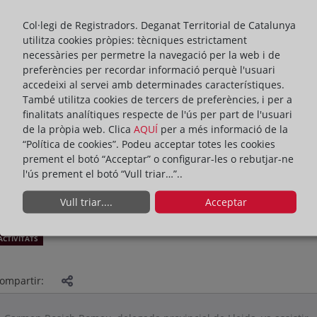
Col·legi de Registradors. Deganat Territorial de Catalunya
utilitza cookies pròpies: tècniques estrictament
necessàries per permetre la navegació per la web i de
preferències per recordar informació perquè l'usuari
accedeixi al servei amb determinades característiques.
També utilitza cookies de tercers de preferències, i per a
finalitats analítiques respecte de l'ús per part de l'usuari
de la pròpia web. Clica
AQUÍ
per a més informació de la
“Política de cookies”. Podeu acceptar totes les cookies
prement el botó “Acceptar” o configurar-les o rebutjar-ne
l'ús prement el botó “Vull triar…”..
Vull triar....
Acceptar
ACTIVITATS
ompartir: