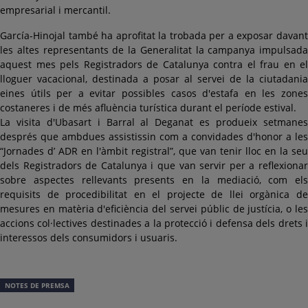
empresarial i mercantil.
García-Hinojal també ha aprofitat la trobada per a exposar davant
les altes representants de la Generalitat la campanya impulsada
aquest mes pels Registradors de Catalunya contra el frau en el
lloguer vacacional, destinada a posar al servei de la ciutadania
eines útils per a evitar possibles casos d'estafa en les zones
costaneres i de més afluència turística durant el període estival.
La visita d'Ubasart i Barral al Deganat es produeix setmanes
després que ambdues assistissin com a convidades d'honor a les
“Jornades d’ ADR en l'àmbit registral”, que van tenir lloc en la seu
dels Registradors de Catalunya i que van servir per a reflexionar
sobre aspectes rellevants presents en la mediació, com els
requisits de procedibilitat en el projecte de llei orgànica de
mesures en matèria d'eficiència del servei públic de justícia, o les
accions col·lectives destinades a la protecció i defensa dels drets i
interessos dels consumidors i usuaris.
NOTES DE PREMSA