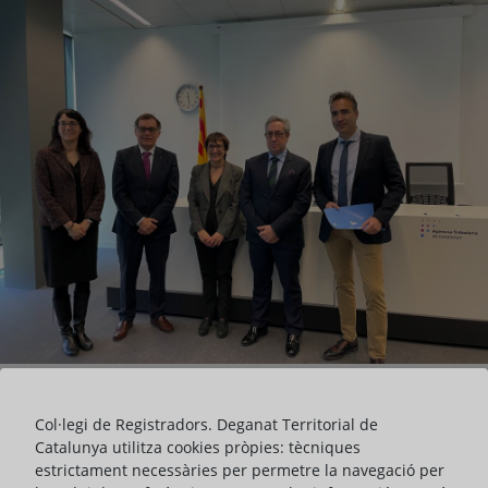
Col·legi de Registradors. Deganat Territorial de
Catalunya utilitza cookies pròpies: tècniques
El degà dels Registradors de Catalunya, Vicente García-Hinojal, i la
estrictament necessàries per permetre la navegació per
presidenta de l'Agència Tributària de Catalunya (ATC), Marta