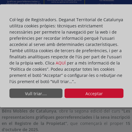
Col·legi de Registradors. Deganat Territorial de Catalunya
utilitza cookies pròpies: tècniques estrictament
necessàries per permetre la navegació per la web i de
preferències per recordar informació perquè l'usuari
accedeixi al servei amb determinades característiques.
També utilitza cookies de tercers de preferències, i per a
finalitats analítiques respecte de l'ús per part de l'usuari
de la pròpia web. Clica
AQUÍ
per a més informació de la
ACTUALITAT DEL DEGANAT
“Política de cookies”. Podeu acceptar totes les cookies
prement el botó “Acceptar” o configurar-les o rebutjar-ne
l'ús prement el botó “Vull triar…”..
ompartir:
Vull triar....
Acceptar
La
Universitat Oberta de Catalunya
(UOC), amb la col·laboració
del
Deganat dels Registradors de la Propietat, Mercantils i de
Béns Mobles de Catalunya
, obre la segona edició del curs
“Les
representacions gràfiques georreferenciades i la seva inscripció
en el Registre de la Propietat”
, que començarà el proper
15
d’octubre de 2025
.