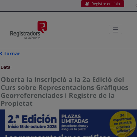
Registre en línia
Salta al contingut principal
C
Tornar
Data:
Oberta la inscripció a la 2a Edició del
Curs sobre Representacions Gràfiques
Georreferenciades i Registre de la
Propietat