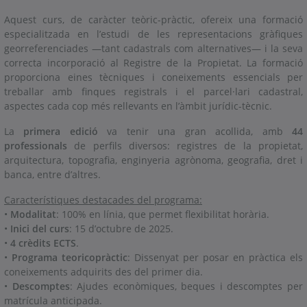
Aquest curs, de caràcter teòric-pràctic, ofereix una formació
especialitzada en l’estudi de les representacions gràfiques
georreferenciades —tant cadastrals com alternatives— i la seva
correcta incorporació al Registre de la Propietat. La formació
proporciona eines tècniques i coneixements essencials per
treballar amb finques registrals i el parcel·lari cadastral,
aspectes cada cop més rellevants en l’àmbit jurídic-tècnic.
La
primera edició
va tenir una gran acollida, amb
44
professionals
de perfils diversos: registres de la propietat,
arquitectura, topografia, enginyeria agrònoma, geografia, dret i
banca, entre d’altres.
Característiques destacades del programa:
•
Modalitat
: 100% en línia, que permet flexibilitat horària.
•
Inici del curs
: 15 d’octubre de 2025.
•
4 crèdits ECTS
.
•
Programa teoricopràctic
: Dissenyat per posar en pràctica els
coneixements adquirits des del primer dia.
•
Descomptes
: Ajudes econòmiques, beques i descomptes per
matrícula anticipada.