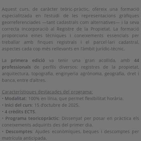
Aquest curs, de caràcter teòric-pràctic, ofereix una formació
especialitzada en l’estudi de les representacions gràfiques
georreferenciades —tant cadastrals com alternatives— i la seva
correcta incorporació al Registre de la Propietat. La formació
proporciona eines tècniques i coneixements essencials per
treballar amb finques registrals i el parcel·lari cadastral,
aspectes cada cop més rellevants en l’àmbit jurídic-tècnic.
La
primera edició
va tenir una gran acollida, amb
44
professionals
de perfils diversos: registres de la propietat,
arquitectura, topografia, enginyeria agrònoma, geografia, dret i
banca, entre d’altres.
Característiques destacades del programa:
•
Modalitat
: 100% en línia, que permet flexibilitat horària.
•
Inici del curs
: 15 d’octubre de 2025.
•
4 crèdits ECTS
.
•
Programa teoricopràctic
: Dissenyat per posar en pràctica els
coneixements adquirits des del primer dia.
•
Descomptes
: Ajudes econòmiques, beques i descomptes per
matrícula anticipada.