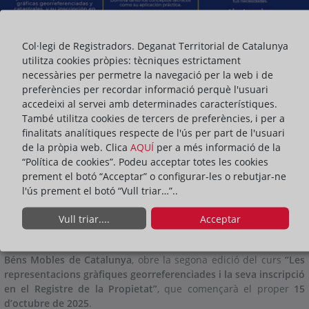
Col·legi de Registradors. Deganat Territorial de Catalunya
utilitza cookies pròpies: tècniques estrictament
necessàries per permetre la navegació per la web i de
preferències per recordar informació perquè l'usuari
accedeixi al servei amb determinades característiques.
També utilitza cookies de tercers de preferències, i per a
finalitats analítiques respecte de l'ús per part de l'usuari
de la pròpia web. Clica
AQUÍ
per a més informació de la
ACTUALITAT DEL DEGANAT
“Política de cookies”. Podeu acceptar totes les cookies
prement el botó “Acceptar” o configurar-les o rebutjar-ne
l'ús prement el botó “Vull triar…”..
ompartir:
Vull triar....
Acceptar
La
Universitat Oberta de Catalunya
(UOC), amb la col·laboració
del
Deganat dels Registradors de la Propietat, Mercantils i de
Béns Mobles de Catalunya
, obre la segona edició del curs
“Les
representacions gràfiques georreferenciades i la seva inscripció
en el Registre de la Propietat”
, que començarà el proper
15
d’octubre de 2025
.