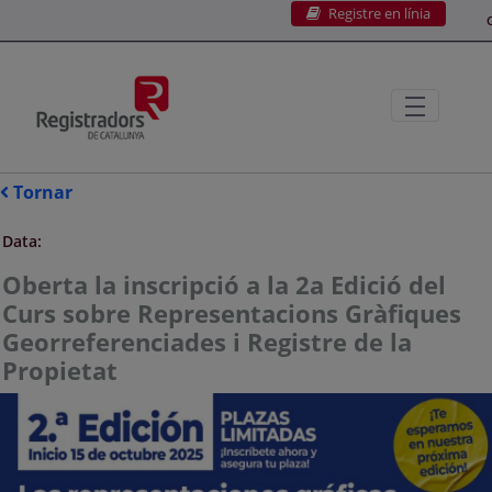
Registre en línia
Salta al contingut principal
C
Tornar
Data:
Oberta la inscripció a la 2a Edició del
Curs sobre Representacions Gràfiques
Georreferenciades i Registre de la
Propietat