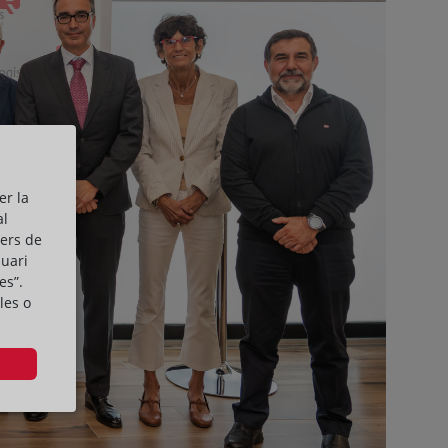
er la
al
cers de
suari
es”.
les o