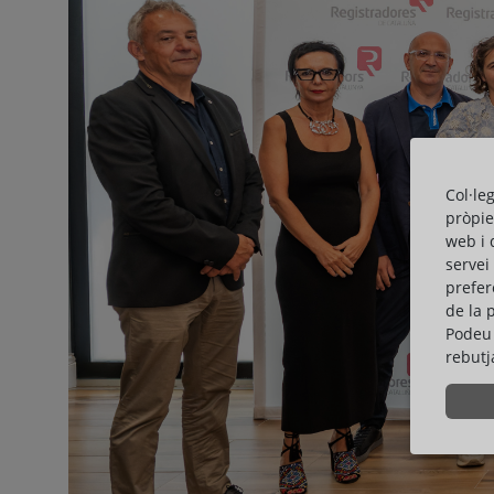
Col·le
pròpie
web i 
servei
prefer
de la 
Podeu 
rebutj