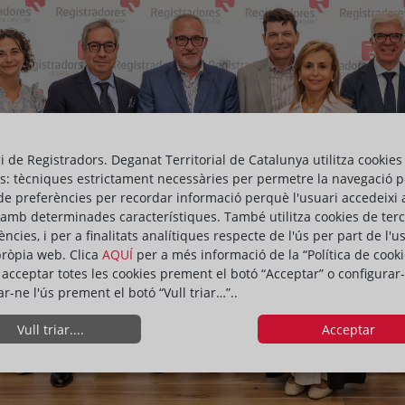
gi de Registradors. Deganat Territorial de Catalunya utilitza cookies
s: tècniques estrictament necessàries per permetre la navegació p
de preferències per recordar informació perquè l'usuari accedeixi 
 amb determinades característiques. També utilitza cookies de ter
ències, i per a finalitats analítiques respecte de l'ús per part de l'u
pròpia web. Clica
AQUÍ
per a més informació de la “Política de cooki
acceptar totes les cookies prement el botó “Acceptar” o configurar-
ar-ne l'ús prement el botó “Vull triar…”..
Vull triar....
Acceptar