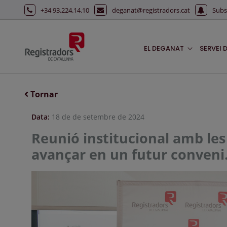
Salta al contingut principal
+34 93.224.14.10
deganat@registradors.cat
Subs
EL DEGANAT
SERVEI 
Tornar
Data:
18 de de setembre de 2024
Reunió institucional amb les
avançar en un futur conveni