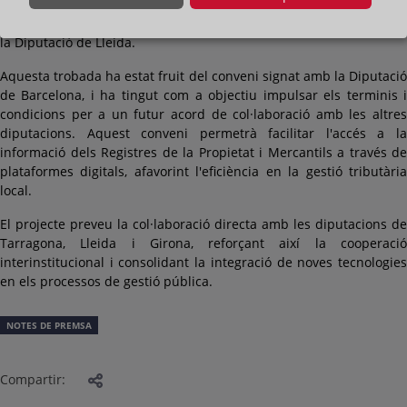
Diputació de Girona, Base de la Diputació de Tarragona i
l'Organisme Autònom de Gestió i Recaptació de Tributs Locals de
la Diputació de Lleida.
Aquesta trobada ha estat fruit del conveni signat amb la Diputació
de Barcelona, i ha tingut com a objectiu impulsar els terminis i
condicions per a un futur acord de col·laboració amb les altres
diputacions. Aquest conveni permetrà facilitar l'accés a la
informació dels Registres de la Propietat i Mercantils a través de
plataformes digitals, afavorint l'eficiència en la gestió tributària
local.
El projecte preveu la col·laboració directa amb les diputacions de
Tarragona, Lleida i Girona, reforçant així la cooperació
interinstitucional i consolidant la integració de noves tecnologies
en els processos de gestió pública.
NOTES DE PREMSA
Compartir: