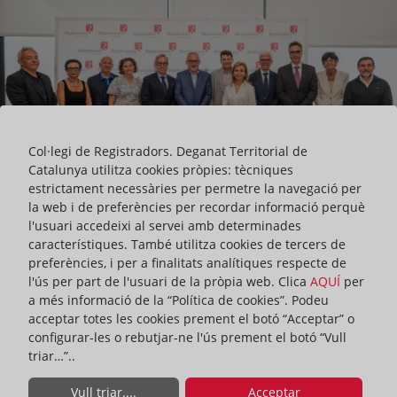
Col·legi de Registradors. Deganat Territorial de
Catalunya utilitza cookies pròpies: tècniques
estrictament necessàries per permetre la navegació per
la web i de preferències per recordar informació perquè
l'usuari accedeixi al servei amb determinades
característiques. També utilitza cookies de tercers de
preferències, i per a finalitats analítiques respecte de
l'ús per part de l'usuari de la pròpia web. Clica
AQUÍ
per
a més informació de la “Política de cookies”. Podeu
Avui, el degà Vicente García-Hinojal, el vicedegà Óscar Zorrilla
acceptar totes les cookies prement el botó “Acceptar” o
Blanco i la Delegada Provincial de Tarragona, Francisca
configurar-les o rebutjar-ne l'ús prement el botó “Vull
Hernández, han mantingut una reunió a la seu del Col·legi de
triar…”..
Registradors de Catalunya amb els gerents i responsables de
recaptació de l'ORGT de la Diputació de Barcelona, Xaloc de la
Vull triar....
Acceptar