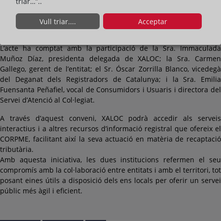
triar…”..
cooperació institucional entre ambdues entitats al servei dels
ajuntaments gironins i de la seva ciutadania.
Vull triar....
Acceptar
L’acte ha comptat amb la participació de la Sra. Immaculada
Muñoz Díaz, presidenta delegada de XALOC; la Sra. Carmen
Gallego, gerent de l’entitat; el Sr. Óscar Zorrilla Blanco, vicedegà
del Deganat dels Registradors de Catalunya; i la Sra. Emilia
Fuensanta Peñafiel, vocal de Consumidors i Usuaris i directora del
Servei d’Atenció al Col·legiat.
A través d’aquest conveni, XALOC podrà accedir als serveis
interactius i a altres recursos d’informació registral que ofereix el
CORPME, facilitant així la seva actuació en matèria de recaptació
tributària.
Amb aquesta iniciativa, les dues institucions refermen el seu
compromís amb la col·laboració entre entitats i amb el territori, tot
posant eines útils a disposició dels ens locals per oferir un servei
públic més àgil i eficient.