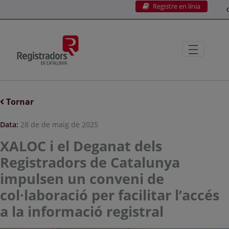
Registre en línia
Salta al contingut principal
C
Tornar
Data:
28 de de maig de 2025
XALOC i el Deganat dels
Registradors de Catalunya
impulsen un conveni de
col·laboració per facilitar l’accés
a la informació registral