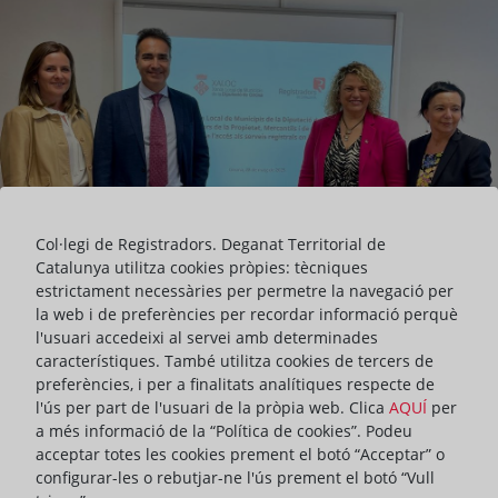
Col·legi de Registradors. Deganat Territorial de
Catalunya utilitza cookies pròpies: tècniques
estrictament necessàries per permetre la navegació per
la web i de preferències per recordar informació perquè
l'usuari accedeixi al servei amb determinades
característiques. També utilitza cookies de tercers de
preferències, i per a finalitats analítiques respecte de
La Xarxa Local de Municipis de la Diputació de Girona (XALOC) i el
l'ús per part de l'usuari de la pròpia web. Clica
AQUÍ
per
Deganat dels Registradors de la Propietat, Mercantils i de Béns
a més informació de la “Política de cookies”. Podeu
Mobles de Catalunya han impulsat un conveni de col·laboració
acceptar totes les cookies prement el botó “Acceptar” o
amb l’objectiu de millorar els canals d’accés a la informació dels
configurar-les o rebutjar-ne l'ús prement el botó “Vull
Registres de la Propietat, Mercantils i de Béns Mobles, i reforçar la