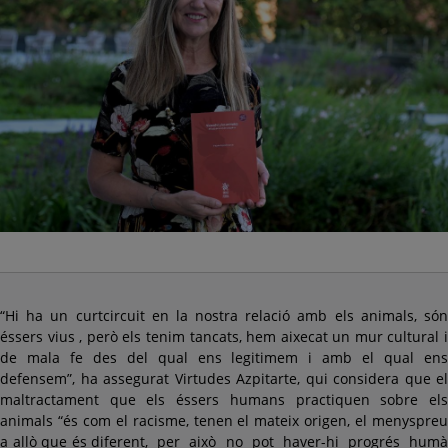
“Hi ha un curtcircuit en la nostra relació amb els animals, són
éssers vius , però els tenim tancats, hem aixecat un mur cultural i
de mala fe des del qual ens legitimem i amb el qual ens
defensem”, ha assegurat Virtudes Azpitarte, qui considera que el
maltractament que els éssers humans practiquen sobre els
animals “és com el racisme, tenen el mateix origen, el menyspreu
a allò que és diferent, per això no pot haver-hi progrés humà