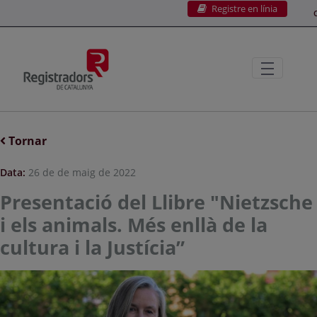
Registre en línia
Salta al contingut principal
C
Tornar
Data:
26 de de maig de 2022
Presentació del Llibre "Nietzsche
i els animals. Més enllà de la
cultura i la Justícia”