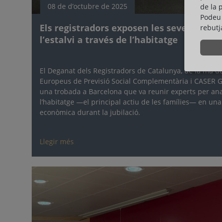
08 de d’octubre de 2025
de la 
Podeu 
Els registradors exposen les seves idee
rebutj
l’estalvi a través de l’habitatge
El Deganat dels Registradors de Catalunya, de la mà de
Europeus de Previsió Social Complementària i CASER Gr
una trobada a Barcelona que va reunir experts per an
l’habitatge —el principal actiu de les famílies— en una p
econòmica durant la jubilació.
Llegir més