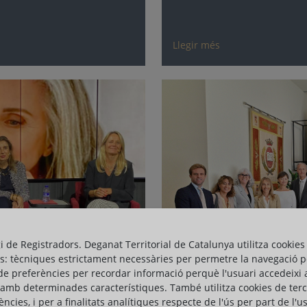
Llegir més
gi de Registradors. Deganat Territorial de Catalunya utilitza cookies
s: tècniques estrictament necessàries per permetre la navegació p
de preferències per recordar informació perquè l'usuari accedeixi 
 amb determinades característiques. També utilitza cookies de ter
ències, i per a finalitats analítiques respecte de l'ús per part de l'u