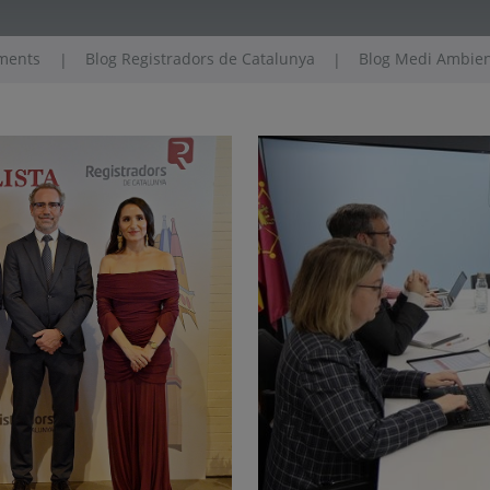
iments
Blog Registradors de Catalunya
Blog Medi Ambient
|
|