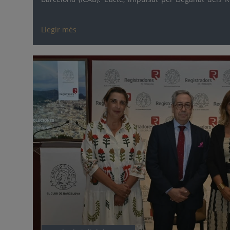
servir per exposar de manera pública el resultat d’un t
figura cada cop més rellevant en el marc legal immobili
Llegir més