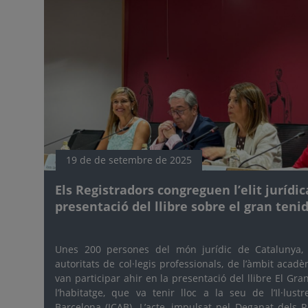
19 de de setembre de 2025
Els Registradors congreguen l’elit jurídi
presentació del llibre sobre el gran teni
Unes 200 persones del món jurídic de Catalunya, 
autoritats de col·legis professionals, de l’àmbit acadèm
van participar ahir en la presentació del llibre El Gr
l’habitatge, que va tenir lloc a la seu de l’Il·lust
Barcelona (ICAB). L’acte, impulsat pel Deganat dels 