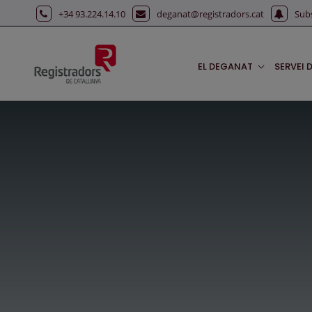
Salta al contingut principal
+34 93.224.14.10
deganat@registradors.cat
Sub
EL DEGANAT
SERVEI 