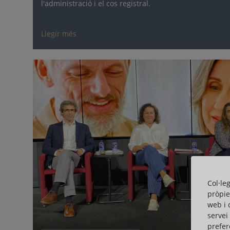
l'administració i el cos registral.
Llegir més
Col·le
pròpie
web i 
servei
prefer