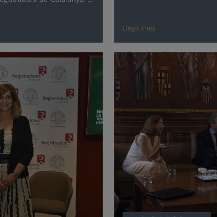
reball pioner al voltant d’una
ari.
Llegir més