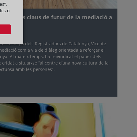
es”.
les o
lossen les claus de futur de la mediació a
5. – El degà dels Registradors de Catalunya, Vicente
 mediació com a via de diàleg orientada a reforçar el
ya. Al mateix temps, ha reivindicat el paper dels
 cridat a situar-se “al centre d’una nova cultura de la
pectuosa amb les persones”.