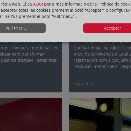
02 de d’octubre de 2025
pròpia web. Clica
AQUÍ
per a més informació de la “Política de cooki
acceptar totes les cookies prement el botó “Acceptar” o configurar-
s per promoure
Els Registradors desg
ar-ne l'ús prement el botó “Vull triar…”..
Catalunya
Vull triar....
Acceptar
 l’Observatori dels Sistemes
Barcelona, 2 d’octubre de 202
up Helvetia, va participar en
García-Hinojal, ha valorat la
alitzar com transformar
marc de convivència a Catalun
alanca d’estalvi i estabilitat
registradors com a cos jurídic
resolució, més eficient i res
Llegir més