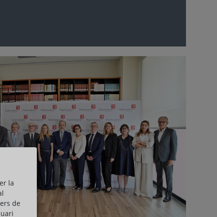
er la
al
cers de
suari