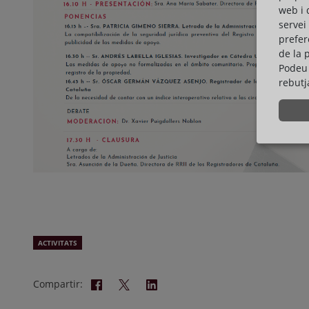
web i 
servei
prefer
de la 
Podeu 
rebutj
ACTIVITATS
Compartir: