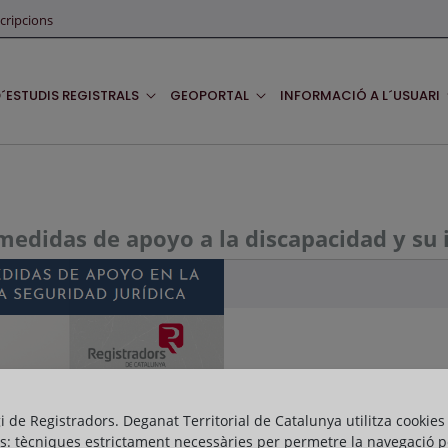
cripcions
D´ESTUDIS REGISTRALS
GEOPORTAL
INFORMACIÓ A L´USUARI
 medidas de apoyo a la discapacidad y su i
gi de Registradors. Deganat Territorial de Catalunya utilitza cookies
s: tècniques estrictament necessàries per permetre la navegació p