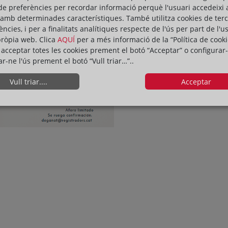
de preferències per recordar informació perquè l'usuari accedeixi 
 amb determinades característiques. També utilitza cookies de ter
ències, i per a finalitats analítiques respecte de l'ús per part de l'u
pròpia web. Clica
AQUÍ
per a més informació de la “Política de cooki
acceptar totes les cookies prement el botó “Acceptar” o configurar-
ar-ne l'ús prement el botó “Vull triar…”..
Vull triar....
Acceptar