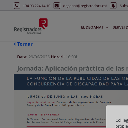
Salta al contingut principal
+34 93.224.14.10
deganat@registradors.cat
Subs
EL DEGANAT
SERVEI 
Tornar
Data:
29/06/2026
Horari:
16:00h
Jornada: Aplicación práctica de las
Col·le
pròpie