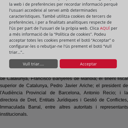
part institucional de l'acte. Durant la seva intervenció, el
la web i de preferències per recordar informació perquè
conseller va definir la labor dels registradors com una professió
l'usuari accedeixi al servei amb determinades
característiques. També utilitza cookies de tercers de
que "fa el bé sense fer soroll", destacant la contribució a la
preferències, i per a finalitats analítiques respecte de
seguretat jurídica i confiança en les institucions. Va agrair el
l'ús per part de l'usuari de la pròpia web. Clica
AQUÍ
per
treball dels registradors i va valorar la bona relació entre el
a més informació de la “Política de cookies”. Podeu
Departament de Justícia i Qualitat Democràtica i el Col·legi de
acceptar totes les cookies prement el botó “Acceptar” o
Registradors.
configurar-les o rebutjar-ne l'ús prement el botó “Vull
triar…”..
Vull triar....
Acceptar
També va assistir el director general d'Habitatge, Jordi Mas, en
representació del president de la Generalitat; el fiscal superior
de Catalunya, Francisco Banyeres de Mariola; el tinent fiscal
superior de Catalunya, Pedro Javier Ariche; el president de
l'Audiència Provincial de Barcelona, Antonio Recio; i la
directora de Dret, Entitats Jurídiques i Gestió de Conflictes,
Immaculada Barral, entre altres autoritats i representants
institucionals.