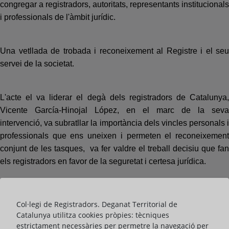
congregar a registradors, autoritats, representants institucionals
i professionals de l'àmbit jurídic.
Una vetllada de trobada i reconeixement al Registre i el seu
servei de la societat.
L'acte el va liderar el degà dels registradors de Catalunya,
Vicente García-Hinojal López, en el marc de la seva
intervenció, va subratllar la importància dels vincles personals i
professionals que ens uneixen i permeten el reconeixement
conjunt de les tasques, va fer valdre el treball decisiu que fan
els registradors en favor de la seguretat i certesa jurídica.
La celebració va comptar amb l'assistència de l'Honorable
Col·legi de Registradors. Deganat Territorial de
conseller de Justícia i Qualitat Democràtica de la Generalitat
Catalunya utilitza cookies pròpies: tècniques
de Catalunya, Ramon Espadaler, encarregat de clausurar la
estrictament necessàries per permetre la navegació per