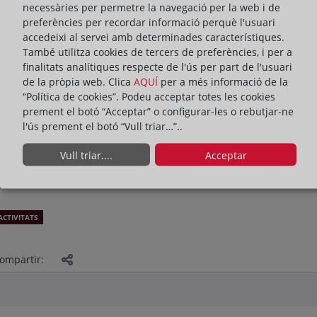
necessàries per permetre la navegació per la web i de
preferències per recordar informació perquè l'usuari
accedeixi al servei amb determinades característiques.
També utilitza cookies de tercers de preferències, i per a
finalitats analítiques respecte de l'ús per part de l'usuari
de la pròpia web. Clica
AQUÍ
per a més informació de la
“Política de cookies”. Podeu acceptar totes les cookies
prement el botó “Acceptar” o configurar-les o rebutjar-ne
l'ús prement el botó “Vull triar…”..
Vull triar....
Acceptar
ACTIVITATS
ompartir: