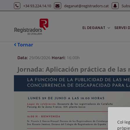
Salta al contingut principal
+34 93.224.14.10
deganat@registradors.cat
Subs
EL DEGANAT
SERVEI 
Tornar
Data:
29/06/2026
Horari:
16:00h
Jornada: Aplicación práctica de las
Col·le
pròpie