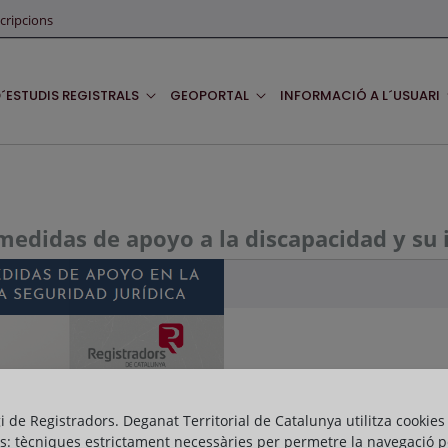
cripcions
D´ESTUDIS REGISTRALS
GEOPORTAL
INFORMACIÓ A L´USUARI
 medidas de apoyo a la discapacidad y su i
gi de Registradors. Deganat Territorial de Catalunya utilitza cookies
s: tècniques estrictament necessàries per permetre la navegació p