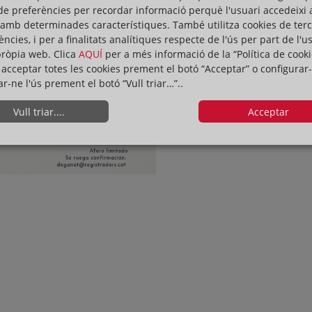
de preferències per recordar informació perquè l'usuari accedeixi 
 amb determinades característiques. També utilitza cookies de ter
ències, i per a finalitats analítiques respecte de l'ús per part de l'u
pròpia web. Clica
AQUÍ
per a més informació de la “Política de cooki
acceptar totes les cookies prement el botó “Acceptar” o configurar-
ar-ne l'ús prement el botó “Vull triar…”..
Vull triar....
Acceptar