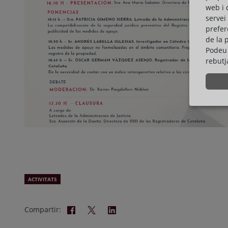
web i 
servei
prefer
de la 
Podeu 
rebutj
ACTIVITATS
Compartir: