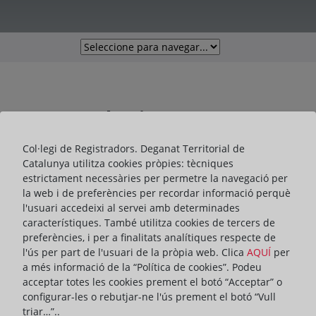
Formulari Contacte
Col·legi de Registradors. Deganat Territorial de
Catalunya utilitza cookies pròpies: tècniques
estrictament necessàries per permetre la navegació per
Indica els camps obligatoris
la web i de preferències per recordar informació perquè
l'usuari accedeixi al servei amb determinades
característiques. També utilitza cookies de tercers de
preferències, i per a finalitats analítiques respecte de
S'ha produït un error en carregar el camp
l'ús per part de l'usuari de la pròpia web. Clica
AQUÍ
per
"text".
a més informació de la “Política de cookies”. Podeu
acceptar totes les cookies prement el botó “Acceptar” o
configurar-les o rebutjar-ne l'ús prement el botó “Vull
S'ha produït un error en carregar el camp
triar…”..