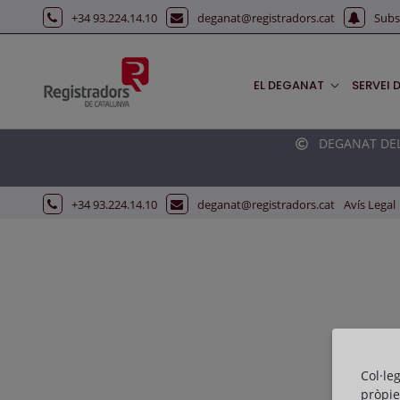
Salta al contingut principal
+34 93.224.14.10
deganat@registradors.cat
Subs
EL DEGANAT
SERVEI 
DEGANAT DELS
+34 93.224.14.10
deganat@registradors.cat
Avís Legal
Col·le
pròpie