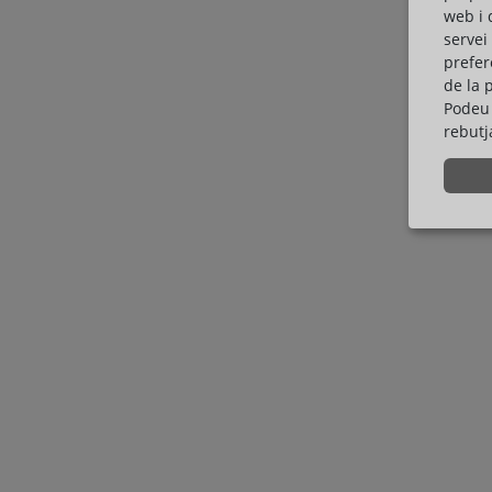
web i 
servei
prefer
de la 
Podeu 
rebutj