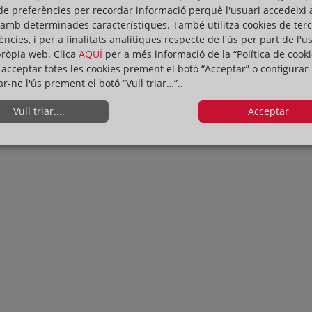
de preferències per recordar informació perquè l'usuari accedeixi 
 amb determinades característiques. També utilitza cookies de ter
ències, i per a finalitats analítiques respecte de l'ús per part de l'u
pròpia web. Clica
AQUÍ
per a més informació de la “Política de cooki
acceptar totes les cookies prement el botó “Acceptar” o configurar-
ar-ne l'ús prement el botó “Vull triar…”..
Vull triar....
Acceptar