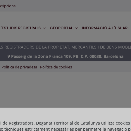
cripcions
D´ESTUDIS REGISTRALS
GEOPORTAL
INFORMACIÓ A L´USUARI
 REGISTRADORS DE LA PROPIETAT, MERCANTILS I DE BÉNS MOBL
Passeig de la Zona Franca 109, PB, C.P. 08038, Barcelona
Política de privadesa
Política de cookies
gi de Registradors. Deganat Territorial de Catalunya utilitza cookies
s: tècniques estrictament necessàries per permetre la navegació p