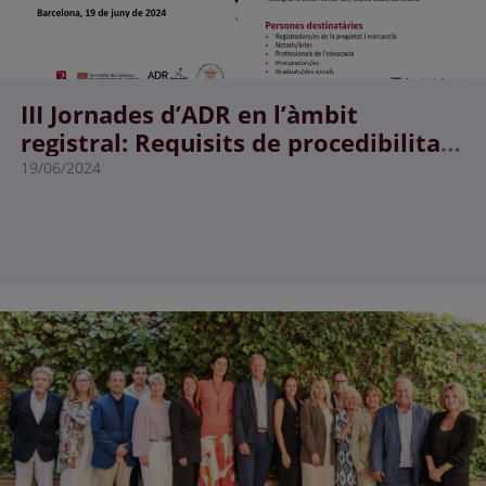
III Jornades d’ADR en l’àmbit
registral: Requisits de procedibilitat
en el Projecte de llei orgànica de
19/06/2024
mesures en matèria d’eficiència del
servei públic de justícia.