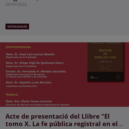
rodona organitzada per l'ICAB, a la
30/09/2022
jornada "RJC - La compravenda a
Catalunya"
INTERVENCIÓ
Acte de presentació del Llibre “El
tomo X. La fe pública registral en el