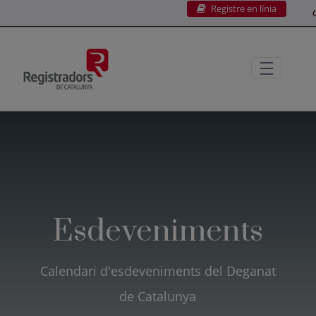
Registre en línia
Salta al contingut principal
C
Esdeveniments
Calendari d'esdeveniments del Deganat
de Catalunya