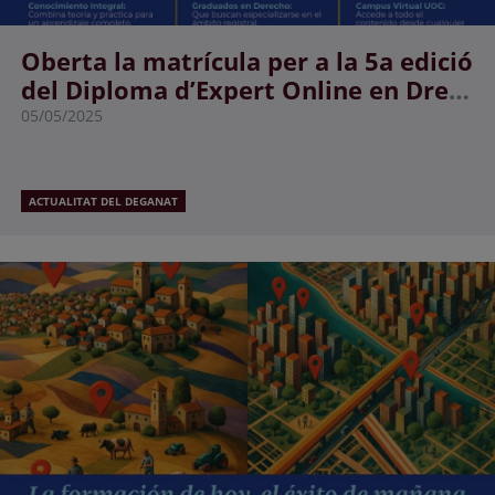
Oberta la matrícula per a la 5a edició
del Diploma d’Expert Online en Dret
Registral i Hipotecari de la UOC
05/05/2025
ACTUALITAT DEL DEGANAT