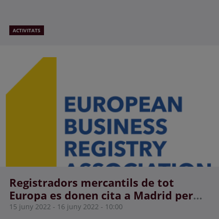
ACTIVITATS
Registradors mercantils de tot
Europa es donen cita a Madrid per
estudiar la seva contribució al pla
15 juny 2022 - 16 juny 2022
10:00