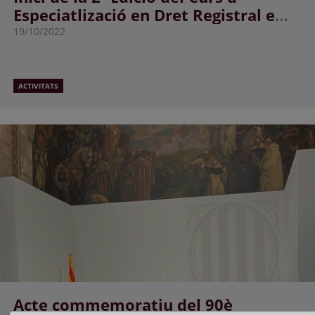
Especiatlizació en Dret Registral e
Hipotecari UOC-Deganat dels
19/10/2022
Registradors de Catalunya
ACTIVITATS
Acte commemoratiu del 90è