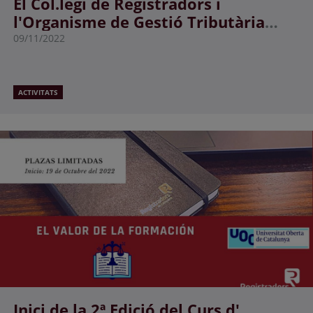
El Col.legi de Registradors i
l'Organisme de Gestió Tributària
signen un conveni.
09/11/2022
ACTIVITATS
Inici de la 2ª Edició del Curs d'