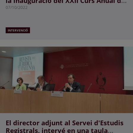
la inauguració del XXII Curs Anual de
Dret Registral Iberoamericà
07/10/2022
INTERVENCIÓ
El director adjunt al Servei d'Estudis
Registrals, intervé en una taula