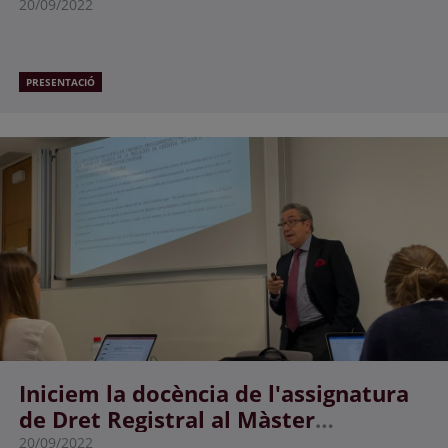
tratado de Derecho Civil”
20/09/2022
PRESENTACIÓ
Iniciem la docència de l'assignatura
de Dret Registral al Màster
Universitari d'Advocacia d'ESADE
20/09/2022