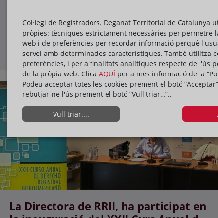
aniversari de la Comissió Jurídica
Assessora
17/10/2022
Col·legi de Registradors. Deganat Territorial de Catalunya ut
pròpies: tècniques estrictament necessàries per permetre l
web i de preferències per recordar informació perquè l'usua
servei amb determinades característiques. També utilitza c
ACTIVITATS
preferències, i per a finalitats analítiques respecte de l'ús p
de la pròpia web. Clica
AQUÍ
per a més informació de la “Pol
Podeu acceptar totes les cookies prement el botó “Acceptar”
rebutjar-ne l'ús prement el botó “Vull triar…”..
Vull triar....
La Directora de RRII, ha participat en