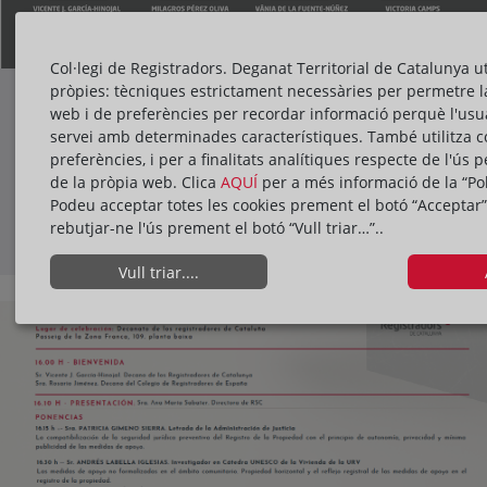
Col·legi de Registradors. Deganat Territorial de Catalunya ut
pròpies: tècniques estrictament necessàries per permetre l
Jornada Jubilare "Donde Empieza la
web i de preferències per recordar informació perquè l'usua
Vejez"
servei amb determinades característiques. També utilitza c
02/07/2026
18:00h
preferències, i per a finalitats analítiques respecte de l'ús p
de la pròpia web. Clica
AQUÍ
per a més informació de la “Pol
Podeu acceptar totes les cookies prement el botó “Acceptar”
rebutjar-ne l'ús prement el botó “Vull triar…”..
ACTIVITATS
Vull triar....