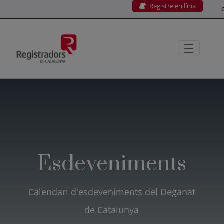
Registre en línia
Salta al contingut principal
C
Esdeveniments
Calendari d'esdeveniments del Deganat
de Catalunya