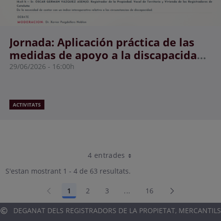
Jornada: Aplicación práctica de las
medidas de apoyo a la discapacidad
y su incidencia registral
29/06/2026
16:00h
ACTIVITATS
4 entrades
Per pàgina
S'estan mostrant 1 - 4 de 63 resultats.
1
2
3
...
16
Pàgina
Pàgina
Pàgina
Pàgines intermèdies Utilit
Pàgina
DEGANAT DELS REGISTRADORS DE LA PROPIETAT, MERCANTILS