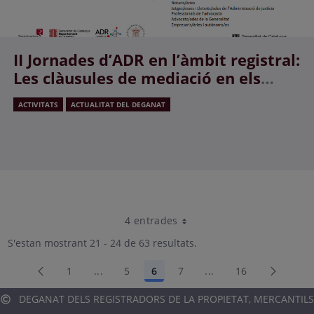
II Jornades d’ADR en l’àmbit registral:
Les clàusules de mediació en els
contractes
ACTIVITATS
ACTUALITAT DEL DEGANAT
4 entrades
Per pàgina
S'estan mostrant 21 - 24 de 63 resultats.
1
...
5
6
7
...
16
Pàgina
Pàgines intermèdies Utilitzeu TAB per nave
Pàgina
Pàgina
Pàgina
Pàgines intermèdies 
Pàgina
DEGANAT DELS REGISTRADORS DE LA PROPIETAT, MERCANTILS