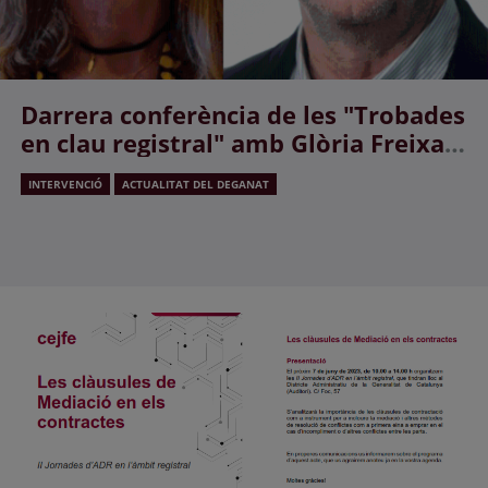
Darrera conferència de les "Trobades
en clau registral" amb Glòria Freixa i
Joaquim Jubert, Diputats del
INTERVENCIÓ
ACTUALITAT DEL DEGANAT
Parlament de Cataluña JuntsxCat.