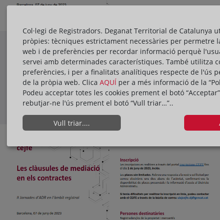
Col·legi de Registradors. Deganat Territorial de Catalunya ut
pròpies: tècniques estrictament necessàries per permetre l
SAVE THE DATE – 07/06/2023 – II
web i de preferències per recordar informació perquè l'usua
JORNADES D’ADR EN L’ÀMBIT
servei amb determinades característiques. També utilitza c
REGISTRAL: Les clàusules de
07/06/2023
preferències, i per a finalitats analítiques respecte de l'ús p
Mediació en els contractes
de la pròpia web. Clica
AQUÍ
per a més informació de la “Pol
Podeu acceptar totes les cookies prement el botó “Acceptar”
rebutjar-ne l'ús prement el botó “Vull triar…”..
PRESENTACIÓ
Vull triar....