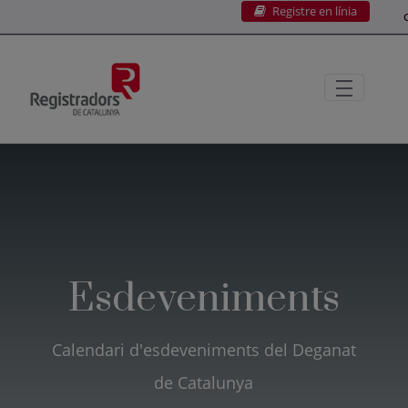
Registre en línia
Salta al contingut principal
C
Esdeveniments
Calendari d'esdeveniments del Deganat
de Catalunya