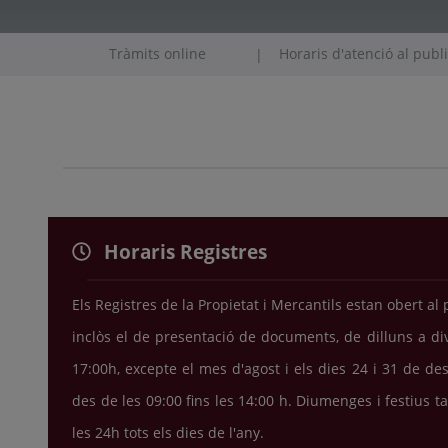
Tràmits online
Horaris d'atenció al publ
|
Horaris Registres
Els Registres de la Propietat i Mercantils estan obert al
inclòs el de presentació de documents, de dilluns a di
17:00h, excepte el mes d'agost i els dies 24 i 31 de d
des de les 09:00 fins les 14:00 h. Diumenges i festius ta
les 24h tots els dies de l'any.