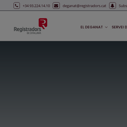
Salta al contingut principal
+34 93.224.14.10
deganat@registradors.cat
Subs
EL DEGANAT
SERVEI 