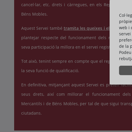
cancel·lar, etc. drets i càrregues, en els Registres de 
Béns Mobles.
Col·le
pròpie
web i 
Aquest Servei també
tramita les queixes i els suggeri
servei
plantejar respecte del funcionament dels registres, 
prefer
de la 
seva participació la millora en el servei registral que re
Podeu 
rebutj
Tot això, tenint sempre en compte que el registrador é
la seva funció de qualificació.
En definitiva, mitjançant aquest Servei es pretén facilita
seus drets, així com millorar el funcionament dels 
Mercantils i de Béns Mobles, per tal de que sigui transp
ciutadans.