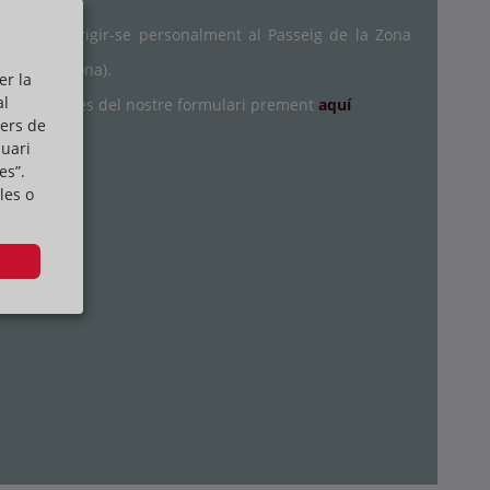
rreu o dirigir-se personalment al Passeig de la Zona
8038 Barcelona).
er la
al
res a través del nostre formulari prement
aquí
cers de
suari
es”.
les o