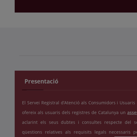
Presentació
El Servei Registral d’Atenció als Consumidors i Usuaris
ofereix als usuaris dels registres de Catalunya un
asse
aclarint els seus dubtes i consultes respecte del 
qüestions relatives als requisits legals necessaris p