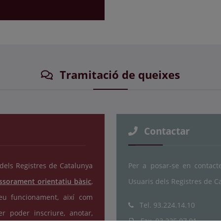
Tramitació de queixes
Contactar
 dels Registres de Catalunya
Per a posar-se en contacte
ssorament orientatiu bàsic
,
Usuaris dels Registres de C
seu funcionament, així com
Tel. 93.224.14.10
er poder inscriure, anotar,
Fax. 93.225.97.91