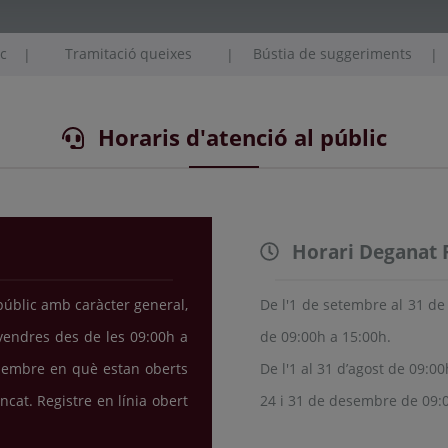
ic
Tramitació queixes
Bústia de suggeriments
|
|
|
Horaris d'atenció al públic
Horari Deganat 
 públic amb caràcter general,
De l'1 de setembre al 31 de 
vendres des de les 09:00h a
de 09:00h a 15:00h.
esembre en què estan oberts
De l'1 al 31 d’agost de 09:00
ncat. Registre en línia obert
24 i 31 de desembre de 09: