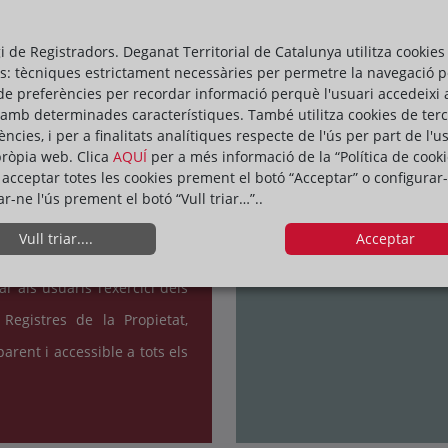
la Propietat, Mercantils i de
Enviar una carta per co
gi de Registradors. Deganat Territorial de Catalunya utilitza cookies
Franca 109, planta baixa (0
s: tècniques estrictament necessàries per permetre la navegació p
de preferències per recordar informació perquè l'usuari accedeixi 
ments
que els usuaris puguin
Podeu contactar amb nosalt
 amb determinades característiques. També utilitza cookies de ter
per tal de promoure amb la
ències, i per a finalitats analítiques respecte de l'ús per part de l'u
pròpia web. Clica
AQUÍ
per a més informació de la “Política de cooki
ben./p>
acceptar totes les cookies prement el botó “Acceptar” o configurar-
ar-ne l'ús prement el botó “Vull triar…”..
s independent i imparcial en
Vull triar....
Acceptar
r als usuaris l’exercici dels
Registres de la Propietat,
arent i accessible a tots els