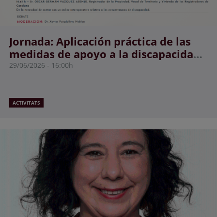
Jornada: Aplicación práctica de las
medidas de apoyo a la discapacidad
y su incidencia registral
29/06/2026
16:00h
ACTIVITATS