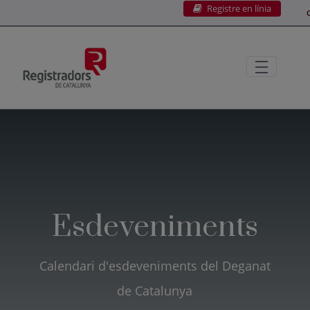
Registre en línia
Salta al contingut principal
C
Esdeveniments
Calendari d'esdeveniments del Deganat
de Catalunya