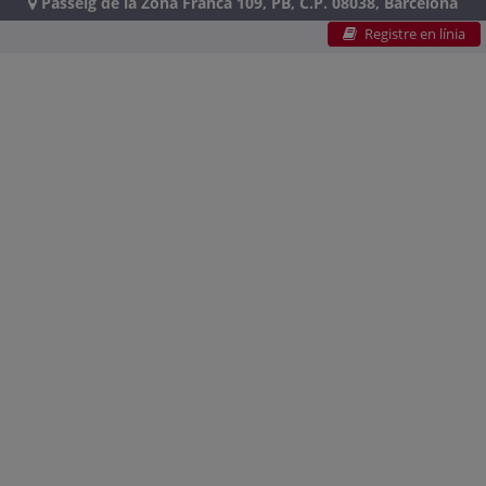
Passeig de la Zona Franca 109, PB, C.P. 08038, Barcelona
Registre en línia