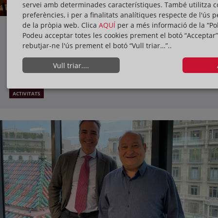
servei amb determinades característiques. També utilitza c
preferències, i per a finalitats analítiques respecte de l'ús p
de la pròpia web. Clica
AQUÍ
per a més informació de la “Pol
Susanna Segòvia, parlamentària d'En
Podeu acceptar totes les cookies prement el botó “Acceptar”
Comú Podem, participa en el cicle de
rebutjar-ne l'ús prement el botó “Vull triar…”..
conferències "Trobades en clau
15/03/2023
Vull triar....
registral: el repte d'impulsar ciutats
sostenibles"
ACTIVITATS