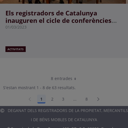
Els registradors de Catalunya
inauguren el cicle de conferències
sobre ciutats sostenibles.
01/03/2023
ACTIVITATS
8 entrades
Per pàgina
S'estan mostrant 1 - 8 de 63 resultats.
1
2
3
...
8
Pàgina
Pàgina
Pàgina
Pàgines intermèdies Utili
Pàgina
DEGANAT DELS REGISTRADORS DE LA PROPIETAT, MERCANTILS
I DE BÉNS MOBLES DE CATALUNYA