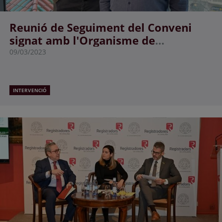
Reunió de Seguiment del Conveni
signat amb l'Organisme de
Recaptació i Gestió Tributària
09/03/2023
INTERVENCIÓ