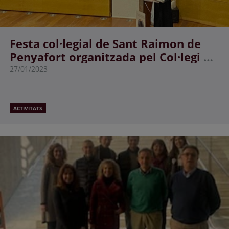
Festa col·legial de Sant Raimon de
Penyafort organitzada pel Col·legi de
l’Advocacia de Lleida
27/01/2023
ACTIVITATS