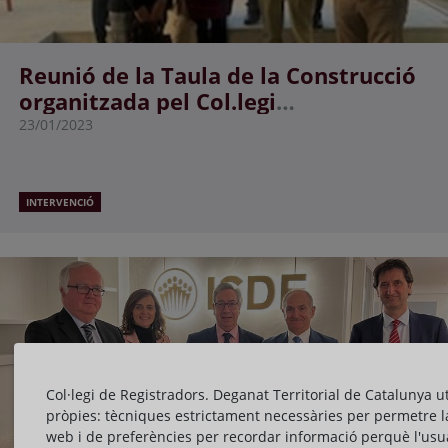
Reunió de la Taula de la Construcció
organitzada pel Col.legi
d'Arquitectes de Catalunya
23/01/2023
INTERVENCIÓ
Col·legi de Registradors. Deganat Territorial de Catalunya ut
pròpies: tècniques estrictament necessàries per permetre l
web i de preferències per recordar informació perquè l'usua