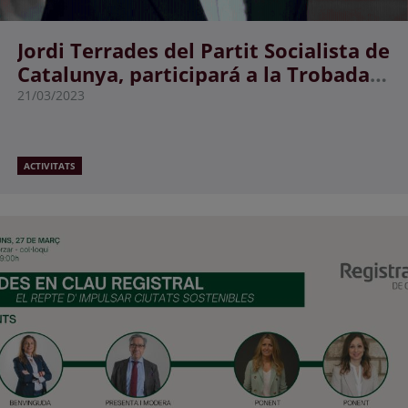
Jordi Terrades del Partit Socialista de
Catalunya, participará a la Trobada
en clau registral: “el repte d'impulsar
21/03/2023
ciutats sostenibles"
ACTIVITATS