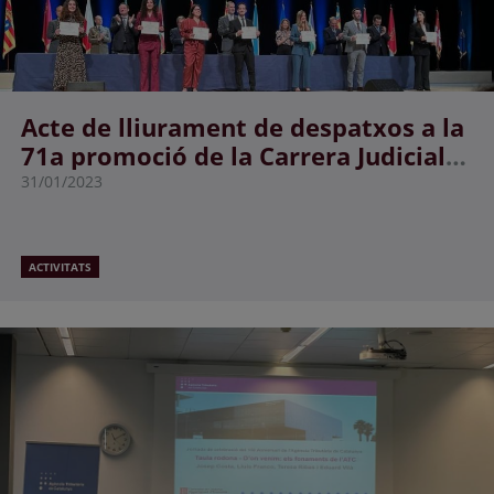
Acte de lliurament de despatxos a la
71a promoció de la Carrera Judicial i
la XXII del quart torn
31/01/2023
ACTIVITATS