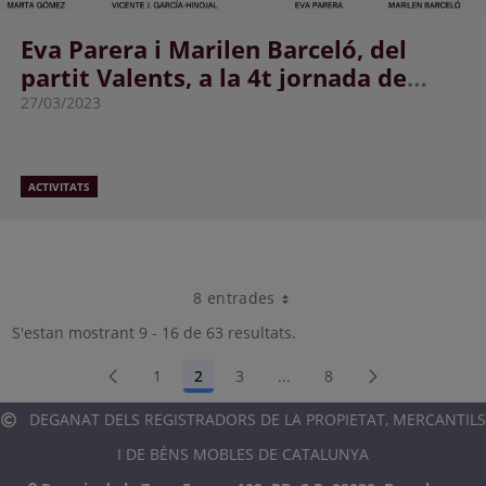
Eva Parera i Marilen Barceló, del
partit Valents, a la 4t jornada de
Trobades en Clau Registral
27/03/2023
ACTIVITATS
8 entrades
Per pàgina
S'estan mostrant 9 - 16 de 63 resultats.
1
2
3
...
8
Pàgina
Pàgina
Pàgina
Pàgines intermèdies Utili
Pàgina
DEGANAT DELS REGISTRADORS DE LA PROPIETAT, MERCANTILS
I DE BÉNS MOBLES DE CATALUNYA