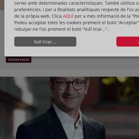
servei amb determinades característiques. També utilitza c
preferències, i per a finalitats analítiques respecte de l'ús p
de la pròpia web. Clica
AQUÍ
per a més informació de la “Pol
Masterclass: Experiència pràctica i
Podeu acceptar totes les cookies prement el botó “Acceptar”
funcions dels respectius Degans,
rebutjar-ne l'ús prement el botó “Vull triar…”..
organitzada per ISDE
18/01/2023
Vull triar....
INTERVENCIÓ