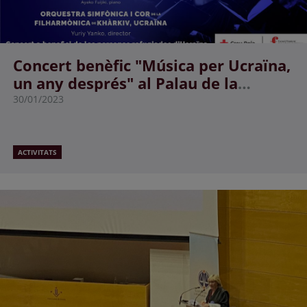
Concert benèfic "Música per Ucraïna,
un any després" al Palau de la
Música Catalana
30/01/2023
ACTIVITATS