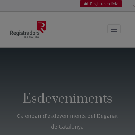
Registre en línia
Salta al contingut principal
C
Esdeveniments
Calendari d'esdeveniments del Deganat
de Catalunya