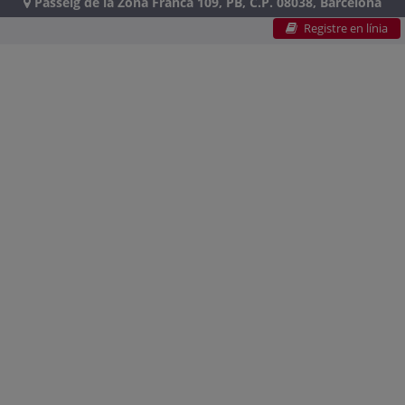
Passeig de la Zona Franca 109, PB, C.P. 08038, Barcelona
Registre en línia